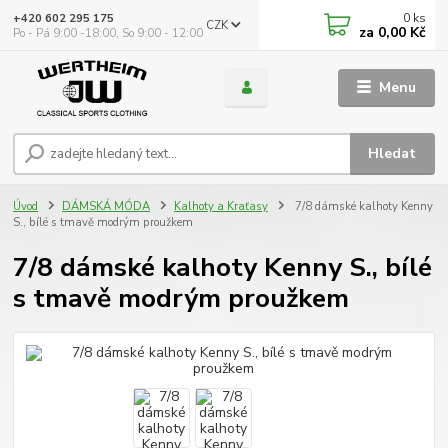
0
ks
+420 602 295 175
CZK
za
0,00 Kč
Po - Pá 9:00 -18:00, So 9:00 - 12:00
Menu
Hledat
Úvod
DÁMSKÁ MÓDA
Kalhoty a Kraťasy
7/8 dámské kalhoty Kenny
S., bílé s tmavě modrým proužkem
7/8 dámské kalhoty Kenny S., bílé
s tmavě modrým proužkem