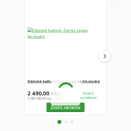
Dámské kalhoty Zerres Leggy, tm.modré
Dámské 3/4 k
2 490,00 Kč
2 290,00
Ihned k
/
ks
vyzvednutí
2 057,85 Kč
bez DPH
1 892,56 Kč
Zvolit variantu