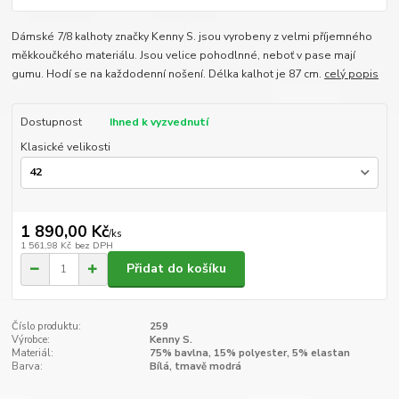
Dámské 7/8 kalhoty značky Kenny S. jsou vyrobeny z velmi příjemného
měkkoučkého materiálu. Jsou velice pohodlnné, neboť v pase mají
gumu. Hodí se na každodenní nošení. Délka kalhot je 87 cm.
celý popis
Dostupnost
Ihned k vyzvednutí
Klasické velikosti
1 890,00 Kč
/
ks
1 561,98 Kč
bez DPH
Přidat do košíku
Číslo produktu:
259
Výrobce:
Kenny S.
Materiál:
75% bavlna, 15% polyester, 5% elastan
Barva:
Bílá, tmavě modrá