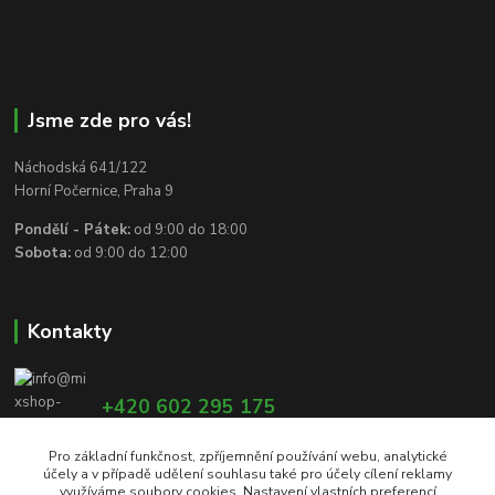
Jsme zde pro vás!
Náchodská 641/122
Horní Počernice, Praha 9
Pondělí - Pátek:
od 9:00 do 18:00
Sobota:
od 9:00 do 12:00
Kontakty
+420 602 295 175
Pro základní funkčnost, zpříjemnění používání webu, analytické
účely a v případě udělení souhlasu také pro účely cílení reklamy
info@mixshop-wertheim.cz
využíváme soubory cookies. Nastavení vlastních preferencí