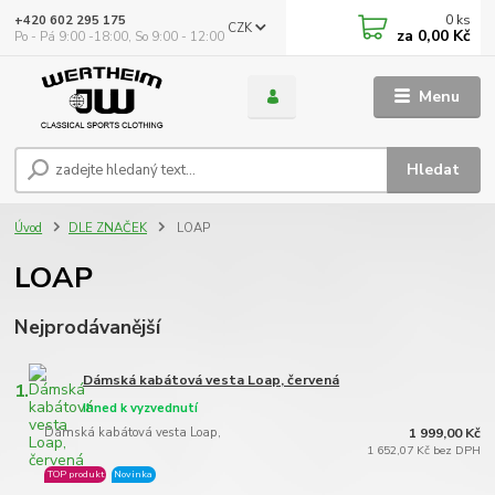
0
ks
+420 602 295 175
CZK
za
0,00 Kč
Po - Pá 9:00 -18:00, So 9:00 - 12:00
Menu
Hledat
Úvod
DLE ZNAČEK
LOAP
LOAP
Nejprodávanější
Dámská kabátová vesta Loap, červená
1.
Ihned k vyzvednutí
Dámská kabátová vesta Loap,
1 999,00 Kč
1 652,07 Kč bez DPH
TOP produkt
Novinka