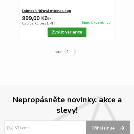
Dámská růžová mikina Loap
999,00 Kč
/
ks
Ihned k vyzvednutí
825,62 Kč
bez DPH
Zvolit variantu
strana
z 1
Nepropásněte novinky, akce a
slevy!
Přihlásit se