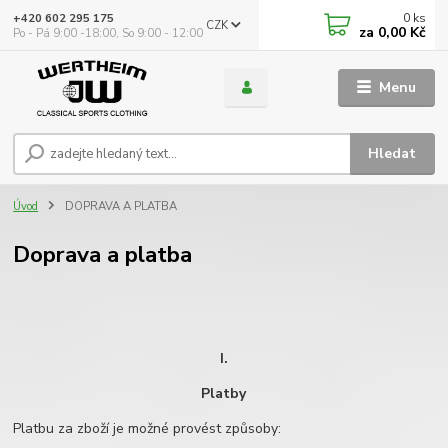
0
ks
+420 602 295 175
CZK
za
0,00 Kč
Po - Pá 9:00 -18:00, So 9:00 - 12:00
Menu
Hledat
Úvod
DOPRAVA A PLATBA
Doprava a platba
I.
Platby
Platbu za zboží je možné provést způsoby: