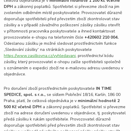
celková objednávka je v
minimální hodnotě 1 200 Kč včetně
DPH
a zákonný poplatků. Spotřebitel si převezme zboží na jim
zvoleném odběrném místě poskytovatele. Provozovatel důrazně
doporučuje spotřebiteli před převzetím zboží zkontrolovat stav
zásilky a v případě závažného poškození zásilky zásilku otevřít
v přítomnosti pracovníka poskytovatele a ihned kontaktovat
provozovatele e-shopu na telefonním čísle
+420
602 210 004.
Odeslanou zásilku je možné sledovat prostřednictvím funkce
„Sledování zásilky“ na stránkách poskytovatele
https://www.zasilkovna.cz/vyhledavani
, prostřednictví kódu
zásilky, který provozovatel e-shopu zašle spotřebiteli společně
s oznámením o expedici zboží ne e-mailovou adresu uvedenou v
objednávce.
Pro doručení zboží prostřednictvím poskytovatele
IN TIME
SPEDICE, spol. s r.o.,
se sídlem Pobřežní 18/16, Karlín, 186 00
Praha, platí, že celková objednávka je v
minimální hodnotě 2
500 Kč včetně DPH
a zákonný poplatků. Spotřebitel si převezme
zboží na adrese doručení uvedenou v objednávce, tj. poskytovatel
předá zásilku k rukám spotřebitele. Provozovatel důrazně
doporučuje spotřebiteli před převzetím zboží zkontrolovat stav