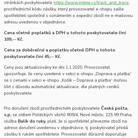
stránkách poskytovatele
https://www.intime.cz/track_and_trace
,
prostřednictví kódu zásilky, který provozovatel e-shopu zašle
spotřebiteli společně s oznámením o expedici zboží ne e-mailovou
adresu uvedenou v objednávce.
Cena včetně poplatků a DPH u tohoto poskytovatele činí
109,-- Kč.
Cena za doběrečné a poplatku včetně DPH u tohoto
poskytovatele činí 45,-- Kč.
Ceny jsou aktualizovány ke dni 1.1.2020. Provozovatel
upozorňuje, že ceny uvedené v sekci e-shopu „Doprava a platba“
se s cenami v sekci e-shopu „Košík – Doprava a platba“ mohou
lišit z důvodu automatické aktualizace, dle platných ceníků
poskytovatele.
Pro doručení zboží prostřednictvím poskytovatele
Česká pošta,
s.p.
se sídlem Politických vězňů 909/4, Nové město, 225 99 Praha,
služba
Balík do ruky,
platí, že si spotřebitel převezme zboží na
adrese doručení uvedenou v objednávce, tj. poskytovatel předá
zásilku k rukám spotřebitele. Provozovatel důrazně doporučuje