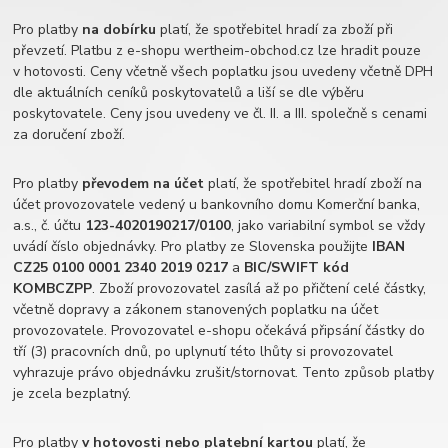
Pro platby
na dobírku
platí, že spotřebitel hradí za zboží při
převzetí. Platbu z e-shopu wertheim-obchod.cz lze hradit pouze
v hotovosti. Ceny včetně všech poplatku jsou uvedeny včetně DPH
dle aktuálních ceníků poskytovatelů a liší se dle výběru
poskytovatele. Ceny jsou uvedeny ve čl. II. a III. společně s cenami
za doručení zboží.
Pro platby
převodem na účet
platí, že spotřebitel hradí zboží na
účet provozovatele vedený u bankovního domu Komerční banka,
a.s., č. účtu
123-4020190217/0100
, jako variabilní symbol se vždy
uvádí číslo objednávky. Pro platby ze Slovenska použijte
IBAN
CZ25 0100 0001 2340 2019 0217
a
BIC/SWIFT kód
KOMBCZPP
. Zboží provozovatel zasílá až po přičtení celé částky,
včetně dopravy a zákonem stanovených poplatku na účet
provozovatele. Provozovatel e-shopu očekává připsání částky do
tří (3) pracovních dnů, po uplynutí této lhůty si provozovatel
vyhrazuje právo objednávku zrušit/stornovat. Tento způsob platby
je zcela bezplatný.
Pro platby
v hotovosti nebo platební kartou
platí, že