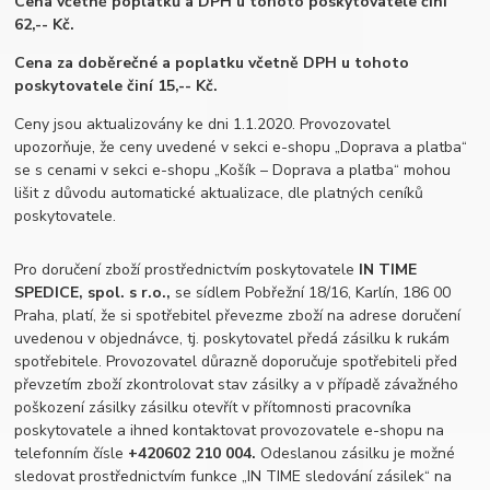
Cena včetně poplatků a DPH u tohoto poskytovatele činí
62,-- Kč.
Cena za doběrečné a poplatku včetně DPH u tohoto
poskytovatele činí 15,-- Kč.
Ceny jsou aktualizovány ke dni 1.1.2020. Provozovatel
upozorňuje, že ceny uvedené v sekci e-shopu „Doprava a platba“
se s cenami v sekci e-shopu „Košík – Doprava a platba“ mohou
lišit z důvodu automatické aktualizace, dle platných ceníků
poskytovatele.
Pro doručení zboží prostřednictvím poskytovatele
IN TIME
SPEDICE, spol. s r.o.,
se sídlem Pobřežní 18/16, Karlín, 186 00
Praha, platí, že si spotřebitel převezme zboží na adrese doručení
uvedenou v objednávce, tj. poskytovatel předá zásilku k rukám
spotřebitele. Provozovatel důrazně doporučuje spotřebiteli před
převzetím zboží zkontrolovat stav zásilky a v případě závažného
poškození zásilky zásilku otevřít v přítomnosti pracovníka
poskytovatele a ihned kontaktovat provozovatele e-shopu na
telefonním čísle
+420
602 210 004.
Odeslanou zásilku je možné
sledovat prostřednictvím funkce „IN TIME sledování zásilek“ na