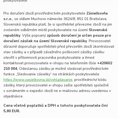
poskytovatele.
Pro doručení zboží prostřednictvím poskytovatele
Zásielkovňa
s.r.o.
, se sídlem Muchovo námestie 3624/8, 851 01 Bratislava,
Slovenská republika platí, že si spotřebitel převezme zboží na jim
zvoleném odběrném místě poskytovatele na území
Slovenské
republiky
. Výše popsaný
způsob doručení je určen pouze pro
doručení zásilek na území Slovenské republiky
. Provozovatel
důrazně doporučuje spotřebiteli před převzetím zboží zkontrolovat
stav zásilky a v případě závažného poškození zásilky zásilku
otevřít v přítomnosti pracovníka poskytovatele a ihned
kontaktovat provozovatele e-shopu na telefonním čísle
+420
602
210 004.
Odeslanou zásilku je možné sledovat prostřednictvím
funkce „Sledovanie zásielky“ na stránkách poskytovatele
https://www.zasielkovna.sk/vyhladavanie
, prostřednictví kódu
zásilky, který provozovatel e-shopu zašle spotřebiteli společně
s oznámením o expedici zboží ne e-mailovou adresu uvedenou v
objednávce.
Cena včetně poplatků a DPH u tohoto poskytovatele činí
5,80 EUR.