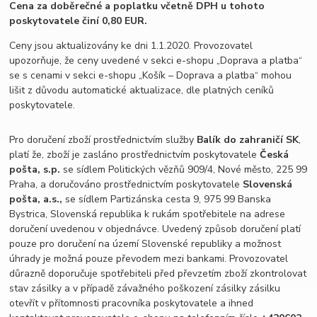
Cena za doběrečné a poplatku včetně DPH u tohoto
poskytovatele činí 0,80 EUR.
Ceny jsou aktualizovány ke dni 1.1.2020. Provozovatel
upozorňuje, že ceny uvedené v sekci e-shopu „Doprava a platba“
se s cenami v sekci e-shopu „Košík – Doprava a platba“ mohou
lišit z důvodu automatické aktualizace, dle platných ceníků
poskytovatele.
Pro doručení zboží prostřednictvím služby
Balík do zahraničí SK
,
platí že, zboží je zasláno prostřednictvím poskytovatele
Česká
pošta, s.p.
se sídlem Politických vězňů 909/4, Nové město, 225 99
Praha, a doručováno prostřednictvím poskytovatele
Slovenská
pošta, a.s.,
se sídlem Partizánska cesta 9, 975 99 Banska
Bystrica, Slovenská republika k rukám spotřebitele na adrese
doručení uvedenou v objednávce. Uvedený způsob doručení platí
pouze pro doručení na území Slovenské republiky a možnost
úhrady je možná pouze převodem mezi bankami. Provozovatel
důrazně doporučuje spotřebiteli před převzetím zboží zkontrolovat
stav zásilky a v případě závažného poškození zásilky zásilku
otevřít v přítomnosti pracovníka poskytovatele a ihned