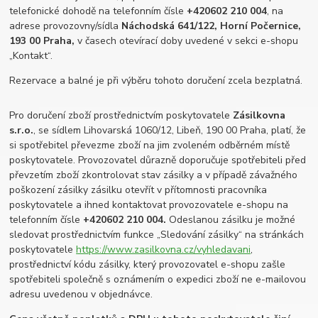
telefonické dohodě na telefonním čísle
+420
602 210 004
, na
adrese provozovny/sídla
Náchodská 641/122, Horní Počernice,
193 00 Praha,
v časech otevírací doby uvedené v sekci e-shopu
„Kontakt“.
Rezervace a balné je při výběru tohoto doručení zcela bezplatná.
Pro doručení zboží prostřednictvím poskytovatele
Zásilkovna
s.r.o.
, se sídlem Lihovarská 1060/12, Libeň, 190 00 Praha, platí, že
si spotřebitel převezme zboží na jim zvoleném odběrném místě
poskytovatele. Provozovatel důrazně doporučuje spotřebiteli před
převzetím zboží zkontrolovat stav zásilky a v případě závažného
poškození zásilky zásilku otevřít v přítomnosti pracovníka
poskytovatele a ihned kontaktovat provozovatele e-shopu na
telefonním čísle
+420
602 210 004.
Odeslanou zásilku je možné
sledovat prostřednictvím funkce „Sledování zásilky“ na stránkách
poskytovatele
https://www.zasilkovna.cz/vyhledavani
,
prostřednictví kódu zásilky, který provozovatel e-shopu zašle
spotřebiteli společně s oznámením o expedici zboží ne e-mailovou
adresu uvedenou v objednávce.