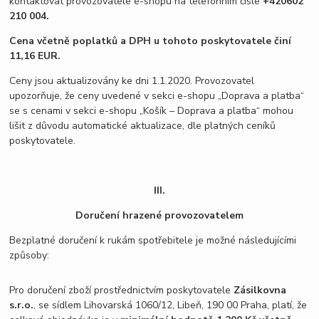
kontaktovat provozovatele e-shopu na telefonním čísle
+420
602
210 004.
Cena včetně poplatků a DPH u tohoto poskytovatele činí
11,16 EUR.
Ceny jsou aktualizovány ke dni 1.1.2020. Provozovatel
upozorňuje, že ceny uvedené v sekci e-shopu „Doprava a platba“
se s cenami v sekci e-shopu „Košík – Doprava a platba“ mohou
lišit z důvodu automatické aktualizace, dle platných ceníků
poskytovatele.
III.
Doručení hrazené provozovatelem
Bezplatné doručení k rukám spotřebitele je možné následujícími
způsoby:
Pro doručení zboží prostřednictvím poskytovatele
Zásilkovna
s.r.o.
, se sídlem Lihovarská 1060/12, Libeň, 190 00 Praha, platí, že