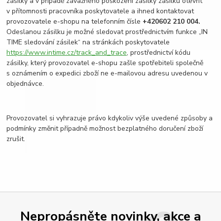
zásilky a v případě závažného poškození zásilky zásilku otevřít
v přítomnosti pracovníka poskytovatele a ihned kontaktovat
provozovatele e-shopu na telefonním čísle
+420
602 210 004.
Odeslanou zásilku je možné sledovat prostřednictvím funkce „IN
TIME sledování zásilek“ na stránkách poskytovatele
https://www.intime.cz/track_and_trace
, prostřednictví kódu
zásilky, který provozovatel e-shopu zašle spotřebiteli společně
s oznámením o expedici zboží ne e-mailovou adresu uvedenou v
objednávce.
Provozovatel si vyhrazuje právo kdykoliv výše uvedené způsoby a
podmínky změnit případně možnost bezplatného doručení zboží
zrušit.
Nepropásněte novinky, akce a