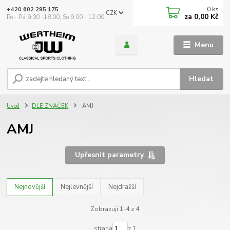
0
ks
+420 602 295 175
CZK
za
0,00 Kč
Po - Pá 9:00 -18:00, So 9:00 - 12:00
Menu
Hledat
Úvod
DLE ZNAČEK
AMJ
AMJ
Upřesnit parametry
Nejnovější
Nejlevnější
Nejdražší
Zobrazuji 1-4 z 4
strana
z 1