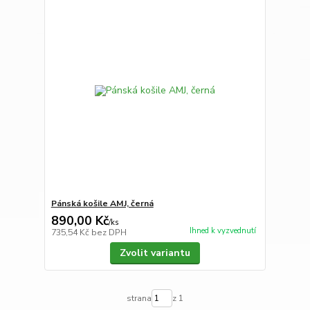
Pánská košile AMJ, černá
890,00 Kč
/
ks
Ihned k vyzvednutí
735,54 Kč
bez DPH
Zvolit variantu
strana
z 1