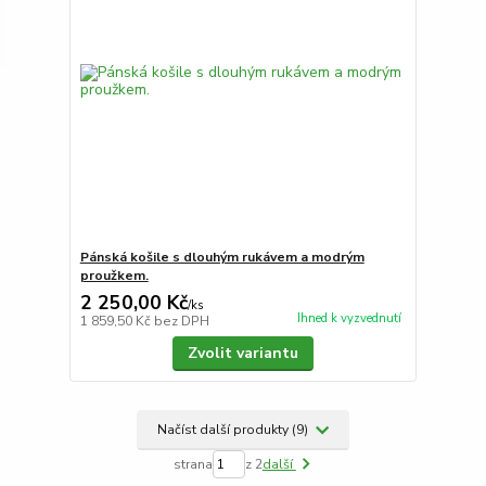
Pánská košile s dlouhým rukávem a modrým
proužkem.
2 250,00 Kč
/
ks
Ihned k vyzvednutí
1 859,50 Kč
bez DPH
Zvolit variantu
Načíst další produkty (9)
strana
z 2
další