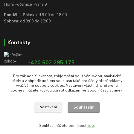
Horní Počernice, Praha 9
Pondělí - Pátek:
od 9:00 do 18:00
Sobota:
od 9:00 do 12:00
Kontakty
+420 602 295 175
Pro základní funkčnost, zpříjemnění používání webu, analytické
účely a v případě udělení souhlasu také pro účely cílení reklamy
info@mixshop-wertheim.cz
využíváme soubory cookies. Nastavení vlastních preferencí
cookies můžete kdykoli upravit odkazem ve spodní části stránek.
Souhlasím
Nastavení
Copyright © 2017 - 2021 | Wertheim Mixshop, s.r.o. | Všechna práva vyhrazena
Souhlas můžete odmítnout
zde
.
Vytvořeno na
Eshop-rychle.cz