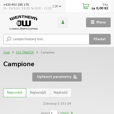
0
ks
+420 602 295 175
CZK
za
0,00 Kč
Po - Pá 9:00 -18:00, So 9:00 - 12:00
Menu
Hledat
Úvod
DLE ZNAČEK
Campione
Campione
Upřesnit parametry
Nejnovější
Nejlevnější
Nejdražší
Zobrazuji 1-15 z 24
strana
z 2
další