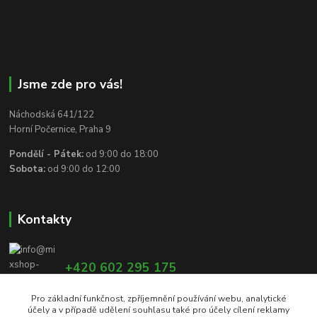
Jsme zde pro vás!
Náchodská 641/122
Horní Počernice, Praha 9
Pondělí - Pátek:
od 9:00 do 18:00
Sobota:
od 9:00 do 12:00
Kontakty
+420 602 295 175
Pro základní funkčnost, zpříjemnění používání webu, analytické
účely a v případě udělení souhlasu také pro účely cílení reklamy
info@mixshop-wertheim.cz