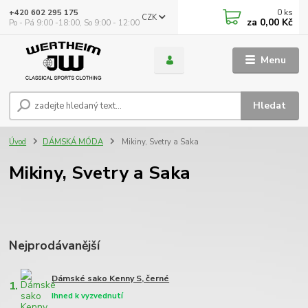
0
ks
+420 602 295 175
CZK
za
0,00 Kč
Po - Pá 9:00 -18:00, So 9:00 - 12:00
Menu
Hledat
Úvod
DÁMSKÁ MÓDA
Mikiny, Svetry a Saka
Mikiny, Svetry a Saka
Nejprodávanější
Dámské sako Kenny S, černé
1.
Ihned k vyzvednutí