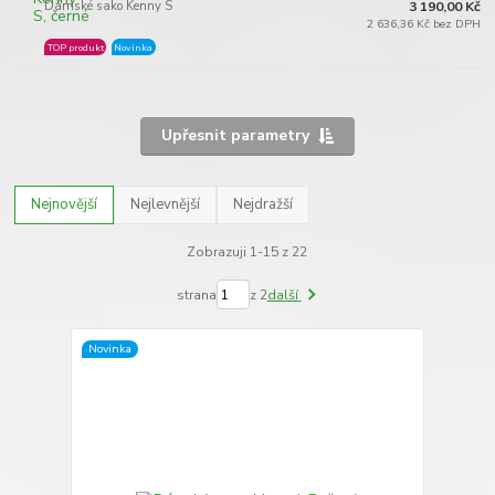
Dámské sako Kenny S
3 190,00 Kč
2 636,36 Kč bez DPH
TOP produkt
Novinka
Upřesnit parametry
Nejnovější
Nejlevnější
Nejdražší
Zobrazuji 1-15 z 22
strana
z 2
další
Novinka