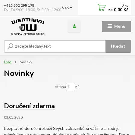
0
ks
+420 602 295 175
CZK
za
0,00 Kč
Po - Pá 9:00 -18:00, So 9:00 - 12:00
Menu
Hledat
Úvod
Novinky
Novinky
strana
z 1
Doručení zdarma
03.01.2020
Bezplatné doručení zboží Svých zákazníků si vážíme a rádi je
odměníme za projevenou důvěru v naše služby a sortiment. Proto