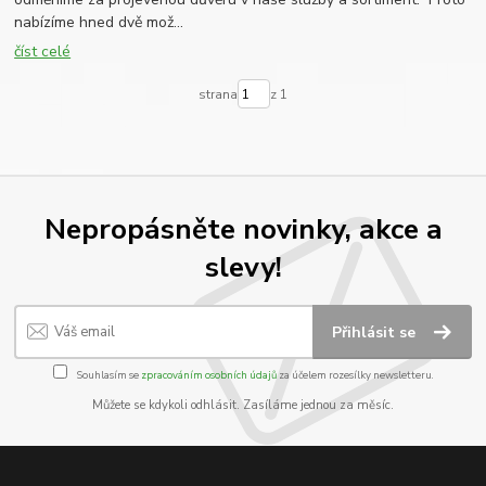
nabízíme hned dvě mož...
číst celé
strana
z 1
Nepropásněte novinky, akce a
slevy!
Přihlásit se
Souhlasím se
zpracováním osobních údajů
za účelem rozesílky newsletteru.
Můžete se kdykoli odhlásit. Zasíláme jednou za měsíc.