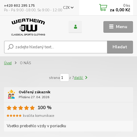
0
ks
+420 602 295 175
CZK
za
0,00 Kč
Po - Pá 9:00 -18:00, So 9:00 - 12:00
Menu
Hledat
Úvod
O NÁS
strana
z 7
další
Ověřený zákazník
Přidáno 27. 04. 2026
100 %
kvalita komunikace
Vsetko prebehlo vzdy v poriadku