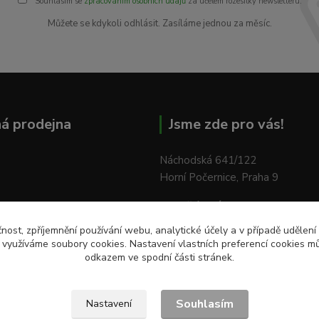
Souhlasím se
zpracováním osobních údajů
za účelem rozesílky newsletteru.
Můžete se kdykoli odhlásit. Zasíláme jednou za měsíc.
á prodejna
Jsme zde pro vás!
Náchodská 641/122
Horní Počernice, Praha 9
Pondělí - Pátek:
od 9:00 do 18:
Sobota:
od 9:00 do 12:00
čnost, zpříjemnění používání webu, analytické účely a v případě udělení
y využíváme soubory cookies. Nastavení vlastních preferencí cookies mů
odkazem ve spodní části stránek.
Souhlasím
Nastavení