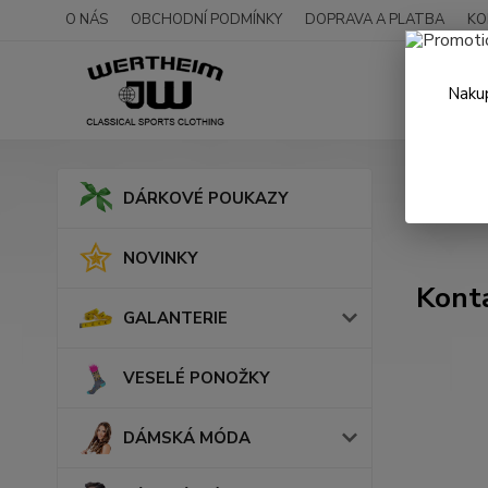
O NÁS
OBCHODNÍ PODMÍNKY
DOPRAVA A PLATBA
KO
Nakup
Úvod
DÁRKOVÉ POUKAZY
NOVINKY
Kont
GALANTERIE
VESELÉ PONOŽKY
DÁMSKÁ MÓDA