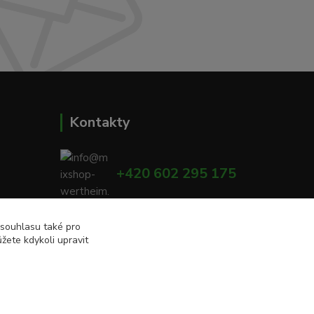
Kontakty
+420 602 295 175
00
info@mixshop-wertheim.cz
 souhlasu také pro
žete kdykoli upravit