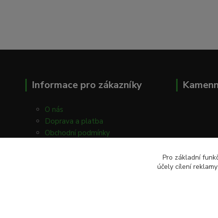
Informace pro zákazníky
Kamenn
O nás
Doprava a platba
Obchodní podmínky
Kontakty
Prodejna
Pro základní funk
účely cílení reklam