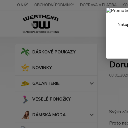
O NÁS
OBCHODNÍ PODMÍNKY
DOPRAVA A PLATBA
KO
Nakup
Úvod
N
DÁRKOVÉ POUKAZY
Doru
NOVINKY
03.01.202
GALANTERIE
VESELÉ PONOŽKY
Svých zák
DÁMSKÁ MÓDA
Proto nab