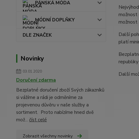
PÁNSKÁ MÓDA
Nejvýhodn
možnost d
MÓDNÍ DOPLŇKY
možnost 
Další poh
DLE ZNAČEK
platí min
Bezplatné
Novinky
republiky
03.01.2020
Další mož
Doručení zdarma
Bezplatné doručení zboží Svých zákazníků
si vážíme a rádi je odměníme za
projevenou důvěru v naše služby a
sortiment. Proto nabízíme hned dvě
mož...
číst celé
Zobrazit všechny novinky