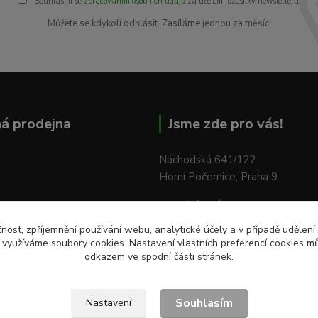
Souhlasím se
zpracováním osobních údajů
za účelem rozesílky newsletteru.
Můžete se kdykoli odhlásit. Zasíláme jednou za měsíc.
á prodejna
Jsme zde pro vás!
Náchodská 641/122
Horní Počernice, Praha 9
Pondělí - Pátek:
od 9:00 do 18:
Sobota:
od 9:00 do 12:00
čnost, zpříjemnění používání webu, analytické účely a v případě udělení
y využíváme soubory cookies. Nastavení vlastních preferencí cookies mů
odkazem ve spodní části stránek.
Souhlasím
Nastavení