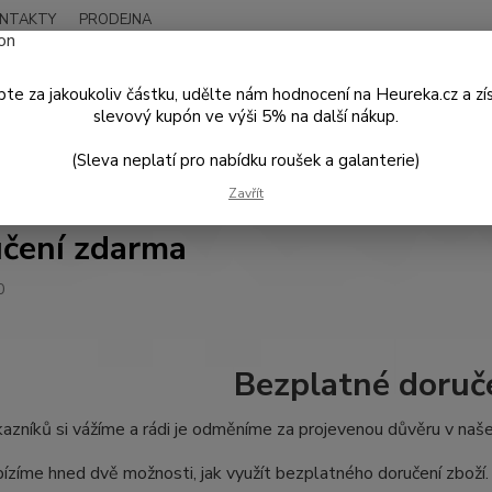
NTAKTY
PRODEJNA
Nevíte
Hledat
+420
te za jakoukoliv částku, udělte nám hodnocení na Heureka.cz a zí
Po - P
slevový kupón ve výši 5% na další nákup.
(Sleva neplatí pro nabídku roušek a galanterie)
ovinky
Doručení zdarma
Zavřít
čení zdarma
0
Bezplatné doruče
azníků si vážíme a rádi je odměníme za projevenou důvěru v naš
ízíme hned dvě možnosti, jak využít bezplatného doručení zboží.