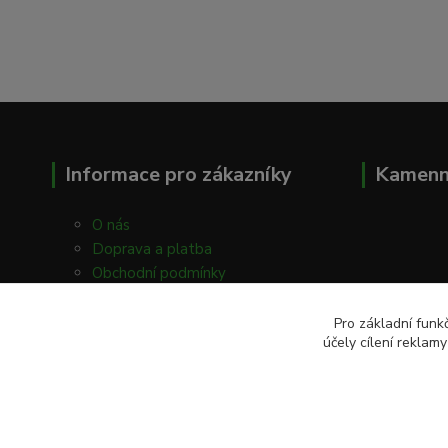
Informace pro zákazníky
Kamenn
O nás
Doprava a platba
Obchodní podmínky
Kontakty
Prodejna
Pro základní funk
účely cílení reklam