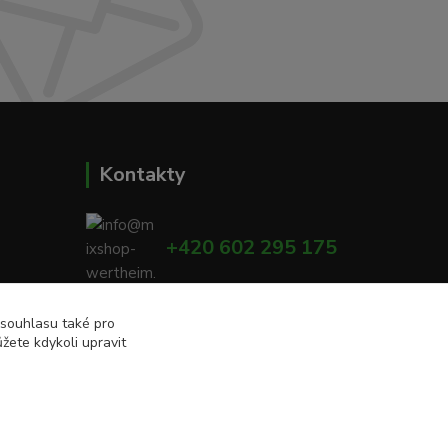
Kontakty
+420 602 295 175
00
info@mixshop-wertheim.cz
 souhlasu také pro
žete kdykoli upravit