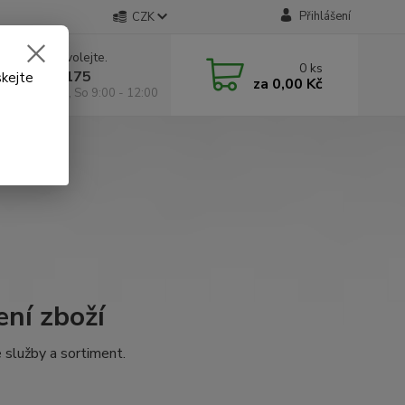
Přihlášení
CZK
 si rady? Zavolejte.
0
ks
 602 295 175
skejte
za
0,00 Kč
á 9:00 -18:00, So 9:00 - 12:00
ní zboží
e služby a sortiment.