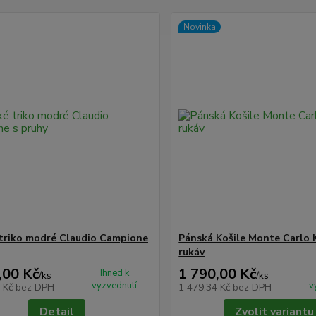
Novinka
triko modré Claudio Campione
Pánská Košile Monte Carlo 
rukáv
,00 Kč
1 790,00 Kč
Ihned k
/
ks
/
ks
vyzvednutí
v
5 Kč
bez DPH
1 479,34 Kč
bez DPH
Detail
Zvolit variantu