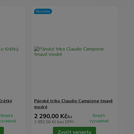
Novinka
Krátký
Pánské triko Claudio Campione tmavě
modré
2 290,00 Kč
Ihned k
Ihned k
/
ks
yzvednutí
vyzvednutí
1 892,56 Kč
bez DPH
Zvolit variantu