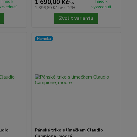
1 690,00 Kč
Ihned k
Ihned k
/
ks
yzvednutí
vyzvednutí
1 396,69 Kč
bez DPH
Zvolit variantu
Novinka
udio
Pánské triko s límečkem Claudio
Campione, modré