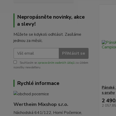
Nepropásněte novinky, akce
a slevy!
Můžete se kdykoli odhlásit. Zasíláme
jednou za měsíc.
Přihlásit se
Souhlasím se
zpracováním osobních údajů
za účelem
rozesílky newsletteru.
Rychlé informace
Pánské 
s pruhy
2 490
Wertheim Mixshop s.r.o.
2 057,8
Náchodská 641/122, Horní Počernice,