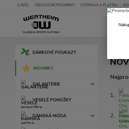
O NÁS
OBCHODNÍ PODMÍNKY
DOPRAVA A PLATBA
KO
Nakup
Úvod
DÁRKOVÉ POUKAZY
NOV
NOVINKY
Nejpro
GALANTERIE
1.
VESELÉ PONOŽKY
2.
DÁMSKÁ MÓDA