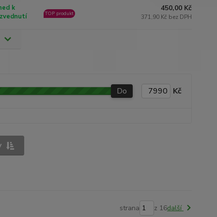
450,00 Kč
ned k
TOP produkt
zvednutí
371,90 Kč bez DPH
Do
Kč
y
strana
z 16
další