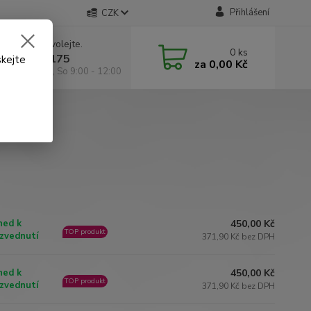
Přihlášení
CZK
 si rady? Zavolejte.
0
ks
 602 295 175
skejte
za
0,00 Kč
á 9:00 -18:00, So 9:00 - 12:00
450,00 Kč
ned k
TOP produkt
zvednutí
371,90 Kč bez DPH
450,00 Kč
ned k
TOP produkt
zvednutí
371,90 Kč bez DPH