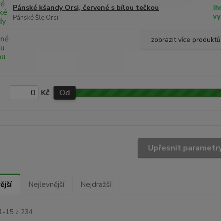
Pánské kšandy Orsi, červené s bílou tečkou
Ih
vy
Pánské Šle Orsi
zobrazit více produktů
Kč
Od
Upřesnit parametr
ější
Nejlevnější
Nejdražší
1-15 z 234