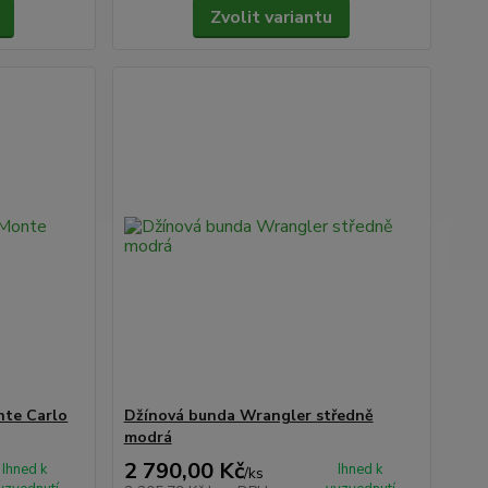
Zvolit variantu
nte Carlo
Džínová bunda Wrangler středně
modrá
2 790,00 Kč
Ihned k
Ihned k
/
ks