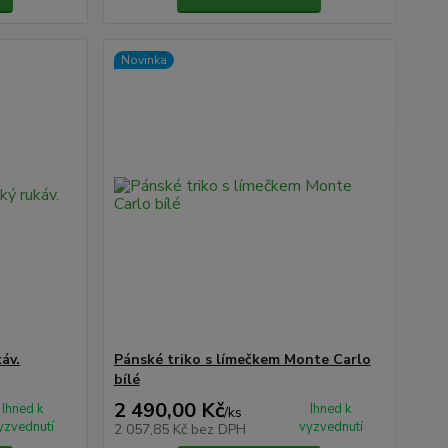
Novinka
áv.
Pánské triko s límečkem Monte Carlo
bílé
2 490,00 Kč
Ihned k
Ihned k
/
ks
yzvednutí
vyzvednutí
2 057,85 Kč
bez DPH