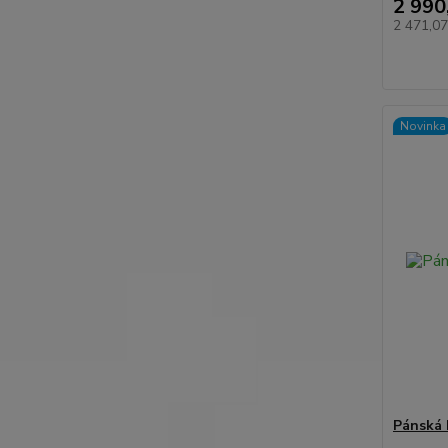
2 990
2 471,0
Novinka
Pánská 