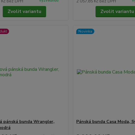
vyzvednutí
v
2 Kč
bez DPH
2 057,85 Kč
bez DPH
Zvolit variantu
Zvolit variantu
dukt
Novinka
á pánská bunda Wrangler,
Pánská bunda Casa Moda, S
modrá