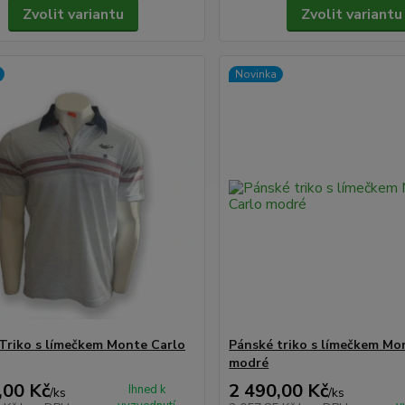
Zvolit variantu
Zvolit variantu
Novinka
Triko s límečkem Monte Carlo
Pánské triko s límečkem Mo
modré
,00 Kč
2 490,00 Kč
Ihned k
/
ks
/
ks