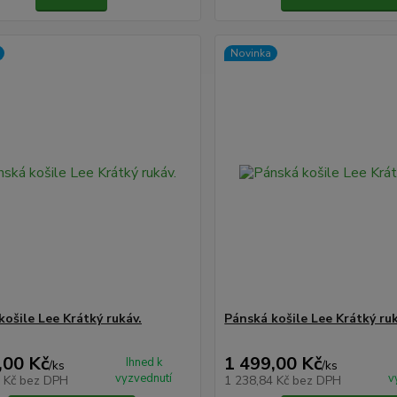
Novinka
košile Lee Krátký rukáv.
Pánská košile Lee Krátký ruk
,00 Kč
1 499,00 Kč
Ihned k
/
ks
/
ks
vyzvednutí
v
4 Kč
bez DPH
1 238,84 Kč
bez DPH