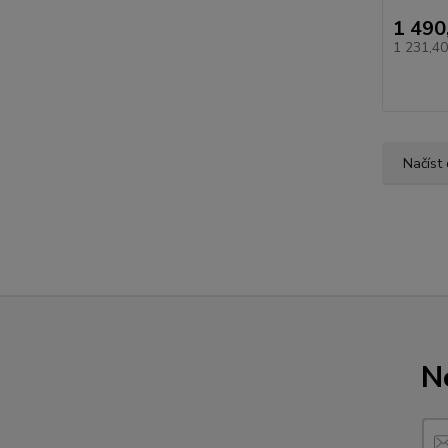
1 490
1 231,4
Načíst 
N