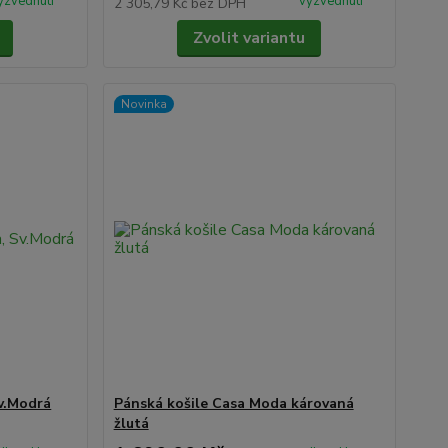
yzvednutí
vyzvednutí
2 305,79 Kč
bez DPH
Zvolit variantu
Novinka
v.Modrá
Pánská košile Casa Moda károvaná
žlutá