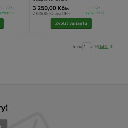
3 250,00 Kč
Ihned k
Ihned k
/
ks
yzvednutí
vyzvednutí
2 685,95 Kč
bez DPH
Zvolit variantu
strana
z 16
další
y!