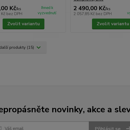
,00 Kč
2 490,00 Kč
Ihned k
/
ks
/
ks
vyzvednutí
v
0 Kč
bez DPH
2 057,85 Kč
bez DPH
Zvolit variantu
Zvolit variantu
další produkty (15)
epropásněte novinky, akce a slev
Přihlásit se