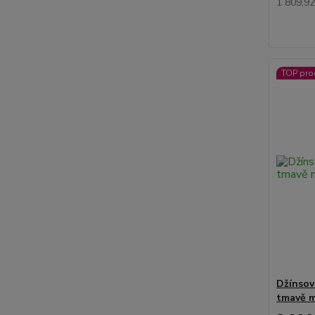
1 809,9
TOP pro
Džínsov
tmavě 