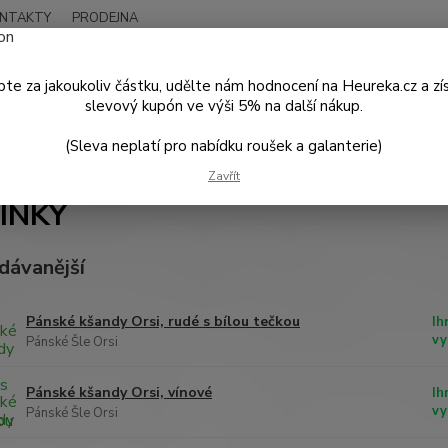
NTAKTY
PRODEJNA
Nevíte
Hledat
+420
te za jakoukoliv částku, udělte nám hodnocení na Heureka.cz a zí
Po - P
slevový kupón ve výši 5% na další nákup.
(Sleva neplatí pro nabídku roušek a galanterie)
NOVINKY
Zavřít
INKY
dávanější
Pánské kšandy Orsi, rudé s bílou tečkou
Ih
vy
Pánské Šle Orsi
Pánské kšandy Orsi, vínové
Ih
vy
Pánské Šle Orsi