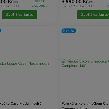
,00 Kč
3 990,00 Kč
Ihned k
/
ks
/
ks
vyzvednutí
v
7 Kč
bez DPH
3 297,52 Kč
bez DPH
Zvolit variantu
Zvolit variantu
Novinka
košile Casa Moda, modrá
Pánské triko s límečkem Cla
Campione, bílé