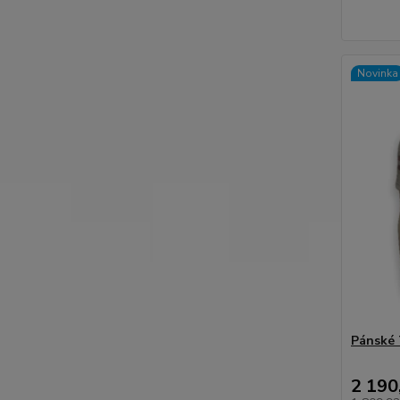
Novinka
Pánské 
2 190