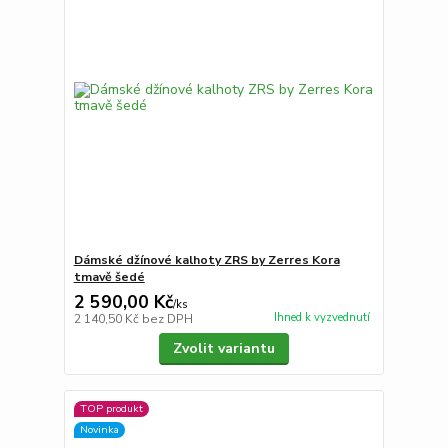
Dámské džínové kalhoty ZRS by Zerres Kora
tmavě šedé
2 590,00 Kč
/
ks
Ihned k vyzvednutí
2 140,50 Kč
bez DPH
Zvolit variantu
TOP produkt
Novinka