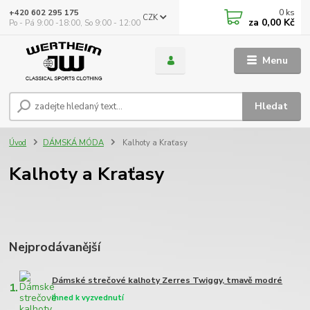
0
ks
+420 602 295 175
CZK
za
0,00 Kč
Po - Pá 9:00 -18:00, So 9:00 - 12:00
Menu
Hledat
Úvod
DÁMSKÁ MÓDA
Kalhoty a Kraťasy
Kalhoty a Kraťasy
Nejprodávanější
Dámské strečové kalhoty Zerres Twiggy, tmavě modré
1.
Ihned k vyzvednutí