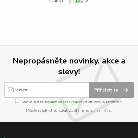
strana
z 4
další
Nepropásněte novinky, akce a
slevy!
Přihlásit se
Souhlasím se
zpracováním osobních údajů
za účelem rozesílky newsletteru.
Můžete se kdykoli odhlásit. Zasíláme jednou za měsíc.