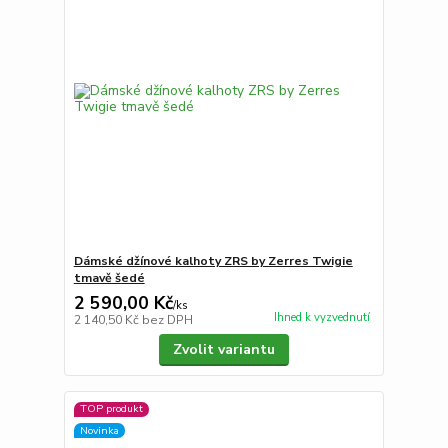
Dámské džínové kalhoty ZRS by Zerres Twigie
tmavě šedé
2 590,00 Kč
/
ks
Ihned k vyzvednutí
2 140,50 Kč
bez DPH
Zvolit variantu
TOP produkt
Novinka