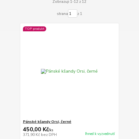
Zobrazuji 1-12 z 12
strana
z 1
TOP produkt
Pánské kšandy Orsi, černé
450,00 Kč
/
ks
Ihned k vyzvednutí
371,90 Kč
bez DPH