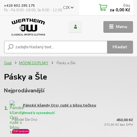
0
ks
+420 602 295 175
CZK
za
0,00 Kč
Po - Pá 9:00 -18:00, So 9:00 - 12:00
Menu
Hledat
Úvod
MÓDNÍ DOPLŇKY
Pásky a Šle
Pásky a Šle
Nejprodávanější
Pánské kšandy Orsi, rudé s bílou tečkou
1.
Ihned k vyzvednutí
Pánské Šle Orsi
450,00 Kč
371,90 Kč bez DPH
TOP produkt