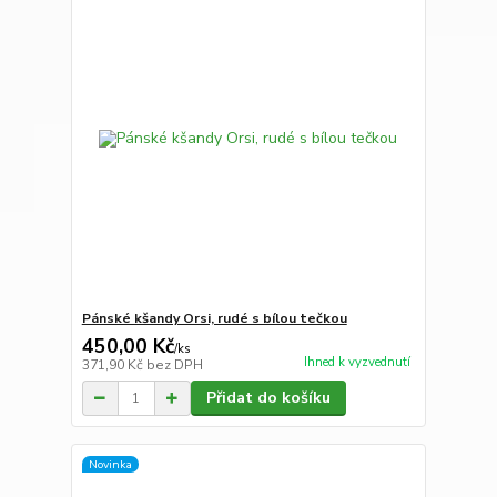
Pánské kšandy Orsi, rudé s bílou tečkou
450,00 Kč
/
ks
Ihned k vyzvednutí
371,90 Kč
bez DPH
Přidat do košíku
Novinka