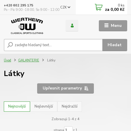
0
ks
+420 602 295 175
CZK
za
0,00 Kč
Po - Pá 9:00 -18:00, So 9:00 - 12:00
Menu
Hledat
Úvod
GALANTERIE
Látky
Látky
Upřesnit parametry
Nejnovější
Nejlevnější
Nejdražší
Zobrazuji 1-4 z 4
strana
z 1