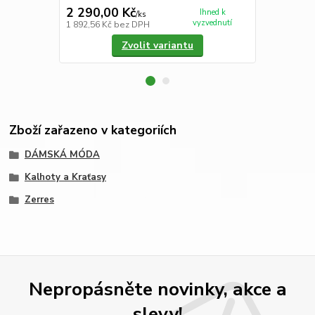
2 290,00 Kč
210,00 K
Ihned k
/
ks
vyzvednutí
1 892,56 Kč
bez DPH
173,55 Kč
be
Zvolit variantu
Zboží zařazeno v kategoriích
DÁMSKÁ MÓDA
Kalhoty a Kraťasy
Zerres
Nepropásněte novinky, akce a
slevy!