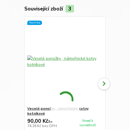
Související zboží
3
Novinka
Novinka
Veselé ponožky , námořnické kotvy
Veselé pono
kotníkové
kotníkové
90,00 Kč
90,00 Kč
Ihned k
/
ks
vyzvednutí
74,38 Kč
bez DPH
74,38 Kč
bez