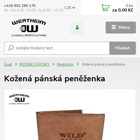
0
ks
+420 602 295 175
CZK
za
0,00 Kč
Po - Pá 9:00 -18:00, So 9:00 - 12:00
Menu
Hledat
Úvod
MÓDNÍ DOPLŇKY
Peněženky
Kožená pánská peněženka
Kožená pánská peněženka