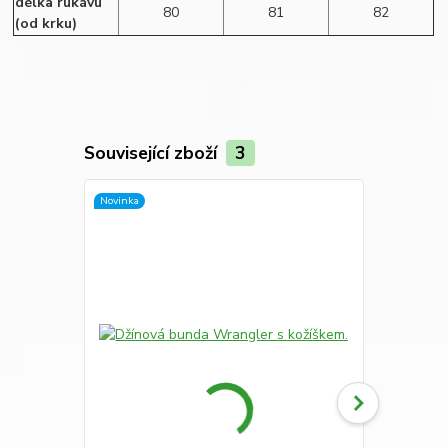
délka rukávu
80
81
82
(od krku)
Související zboží
3
Novinka