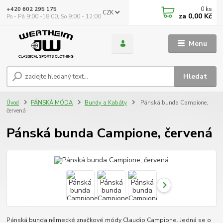
0
ks
+420 602 295 175
CZK
za
0,00 Kč
Po - Pá 9:00 -18:00, So 9:00 - 12:00
Menu
Hledat
Úvod
PÁNSKÁ MÓDA
Bundy a Kabáty
Pánská bunda Campione,
červená
Pánská bunda Campione, červená
Pánská bunda německé značkové módy Claudio Campione. Jedná se o