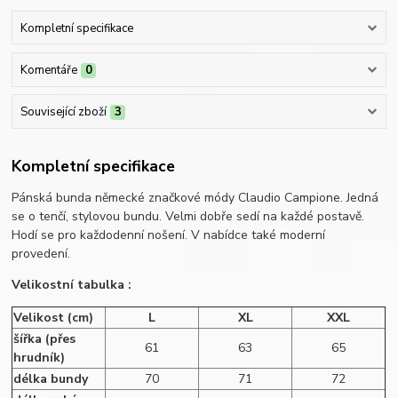
Kompletní specifikace
Komentáře
0
Související zboží
3
Kompletní specifikace
Pánská bunda německé značkové módy Claudio Campione. Jedná
se o tenčí, stylovou bundu. Velmi dobře sedí na každé postavě.
Hodí se pro každodenní nošení. V nabídce také moderní
provedení.
Velikostní tabulka :
Velikost (cm)
L
XL
XXL
šířka (přes
61
63
65
hrudník)
délka bundy
70
71
72