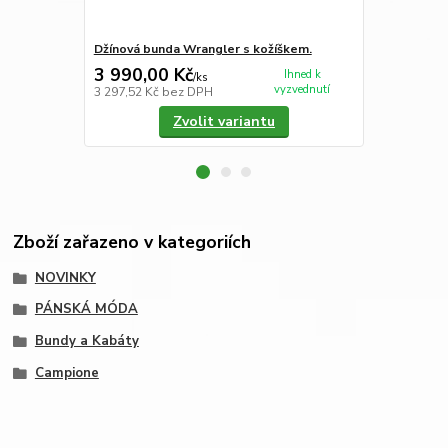
Džínová bunda Wrangler s kožíškem.
Pánská bun
3 990,00 Kč
4 990,00
Ihned k
/
ks
vyzvednutí
3 297,52 Kč
bez DPH
4 123,97 Kč
Zvolit variantu
Zboží zařazeno v kategoriích
NOVINKY
PÁNSKÁ MÓDA
Bundy a Kabáty
Campione