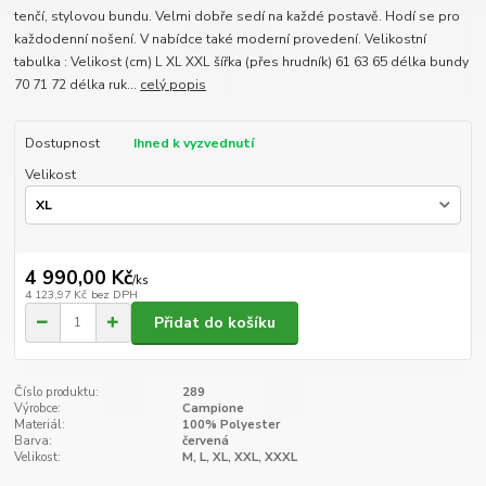
tenčí, stylovou bundu. Velmi dobře sedí na každé postavě. Hodí se pro
každodenní nošení. V nabídce také moderní provedení. Velikostní
tabulka : Velikost (cm) L XL XXL šířka (přes hrudník) 61 63 65 délka bundy
70 71 72 délka ruk...
celý popis
Dostupnost
Ihned k vyzvednutí
Velikost
4 990,00 Kč
/
ks
4 123,97 Kč
bez DPH
Přidat do košíku
Číslo produktu:
289
Výrobce:
Campione
Materiál:
100% Polyester
Barva:
červená
Velikost:
M, L, XL, XXL, XXXL