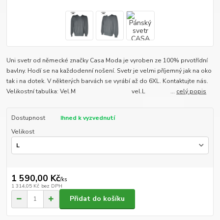
Uni svetr od německé značky Casa Moda je vyroben ze 100% prvotřídní
bavlny. Hodí se na každodenní nošení. Svetr je velmi příjemný jak na oko
tak i na dotek. V některých barvách se vyrábí až do 6XL. Kontaktujte nás.
Velikostní tabulka: Vel.M vel.L ...
celý popis
Dostupnost
Ihned k vyzvednutí
Velikost
1 590,00 Kč
/
ks
1 314,05 Kč
bez DPH
Přidat do košíku