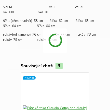
Vel.M vel.L vel.Xl
vel.XXL vel.3XL
šířka(přes hrudník)-58 cm šířka-62 cm šířka-63 cm
šířka-64 cm šířka-66 cm
rukáv(od ramene)-76 cm rukáv-77 cm rukáv-78 cm
rukáv-79 cm rukáv-80 cm
Související zboží
3
Novinka