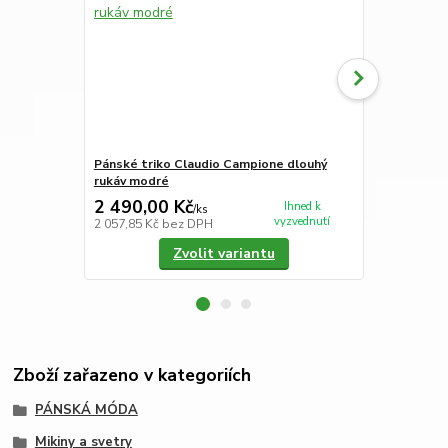
Pánské triko Claudio Campione dlouhý
Kapesníky d
rukáv modré
2 490,00 Kč
275,00 K
Ihned k
/
ks
vyzvednutí
2 057,85 Kč
bez DPH
227,27 Kč
be
Zvolit variantu
Zboží zařazeno v kategoriích
PÁNSKÁ MÓDA
Mikiny a svetry