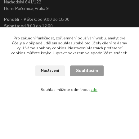
Náchodská 641/122
Horní Počernice, Praha 9
Pondělí - Pátek:
od 9:00 do 18:00
Sobota:
od 9:00 do 12:00
Pro základní funkčnost, zpříjemnění používání webu, analytické
účely a v případě udělení souhlasu také pro účely cílení reklamy
Kontakty
využíváme soubory cookies. Nastavení vlastních preferencí
cookies můžete kdykoli upravit odkazem ve spodní části stránek.
+420 602 295 175
Souhlasím
Nastavení
info@mixshop-wertheim.cz
Souhlas můžete odmítnout
zde
.
Copyright © 2017 - 2021 | Wertheim Mixshop, s.r.o. | Všechna práva vyhrazena