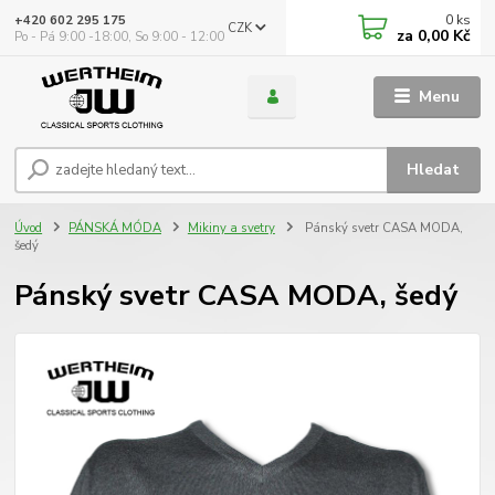
0
ks
+420 602 295 175
CZK
za
0,00 Kč
Po - Pá 9:00 -18:00, So 9:00 - 12:00
Menu
Hledat
Úvod
PÁNSKÁ MÓDA
Mikiny a svetry
Pánský svetr CASA MODA,
šedý
Pánský svetr CASA MODA, šedý