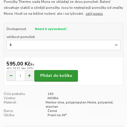
Ponožky Thermo sada Moira se skládají ze dvou ponožek. Balení
obsahuje slabší a silnější ponožky. Jsou to nejteplejší ponožky od značky
Moira. Hodí se na běžné nošení, ale i na lyžování.
celý popis
Dostupnost
Ihned k vyzvednutí
velikost ponožek
595,00 Kč
/
ks
491,74 Kč
bez DPH
Přidat do košíku
Číslo produktu:
193
Výrobce:
MOIRA
Materiál:
Merino vlna, polypropylen Moira, polyamid,
elastan
Barva:
Černá
Údržba:
Praní na 30°