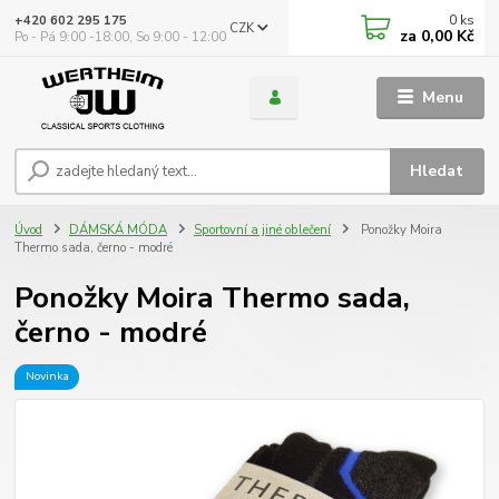
0
ks
+420 602 295 175
CZK
za
0,00 Kč
Po - Pá 9:00 -18:00, So 9:00 - 12:00
Menu
Hledat
Úvod
DÁMSKÁ MÓDA
Sportovní a jiné oblečení
Ponožky Moira
Thermo sada, černo - modré
Ponožky Moira Thermo sada,
černo - modré
Novinka