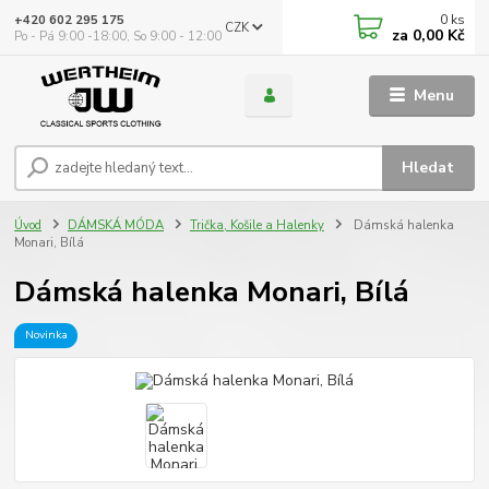
0
ks
+420 602 295 175
CZK
za
0,00 Kč
Po - Pá 9:00 -18:00, So 9:00 - 12:00
Menu
Hledat
Úvod
DÁMSKÁ MÓDA
Trička, Košile a Halenky
Dámská halenka
Monari, Bílá
Dámská halenka Monari, Bílá
Novinka