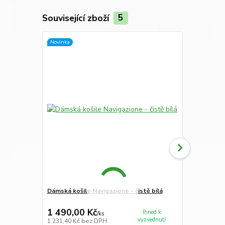
Související zboží
5
Novinka
Dámská košile Navigazione - čistě bílá
Dámská košil
proužkem
1 490,00 Kč
1 599,00
Ihned k
/
ks
vyzvednutí
1 231,40 Kč
bez DPH
1 321,49 Kč