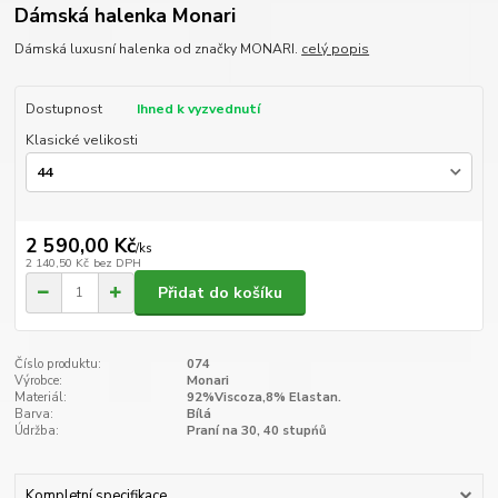
Dámská halenka Monari
Dámská luxusní halenka od značky MONARI.
celý popis
Dostupnost
Ihned k vyzvednutí
Klasické velikosti
2 590,00 Kč
/
ks
2 140,50 Kč
bez DPH
Přidat do košíku
Číslo produktu:
074
Výrobce:
Monari
Materiál:
92%Viscoza,8% Elastan.
Barva:
Bílá
Údržba:
Praní na 30, 40 stupńů
Kompletní specifikace