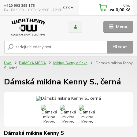
0
ks
+420 602 295 175
CZK
za
0,00 Kč
Po - Pá 9:00 -18:00, So 9:00 - 12:00
Menu
Hledat
Úvod
DÁMSKÁ MÓDA
Mikiny, Svetry a Saka
Dámská mikina Kenny
S., černá
Dámská mikina Kenny S., černá
Dámská mikina Kenny S