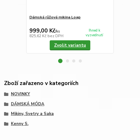
Dámská růžová mikina Loap
Dámský svet
červenými p
999,00 Kč
1 550,00
Ihned k
/
ks
vyzvednutí
825,62 Kč
bez DPH
1 280,99 Kč
Zvolit variantu
Zboží zařazeno v kategoriích
NOVINKY
DÁMSKÁ MÓDA
Mikiny, Svetry a Saka
Kenny S.