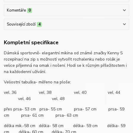
Komentáře
0
Související zboží
4
Kompletní specifikace
Dámská sportovně- elegantní mikina od známé značky Kenny S
rozepínací na zip s možností vytvořit rozhalenku nebo rolák je
velice příjemná na omak i nošení. Hodí se k různým příležitostem i
na každodenní užívání.
Veliostní tabulka- měřeno na ploše:
vel. 36 vel. 38 vel. 40 vel. 44
vel. 46 vel. 48
přes prsa- 53 cm prsa- 55 cm prsa- 57 cm prsa- 59
cm prsa- 61 cm prsa- 63 cm
délka mik.-58 cm délka- 58 cm délka- 59 cm délka- 59
cm délka- 60 cm délka- 70 cm