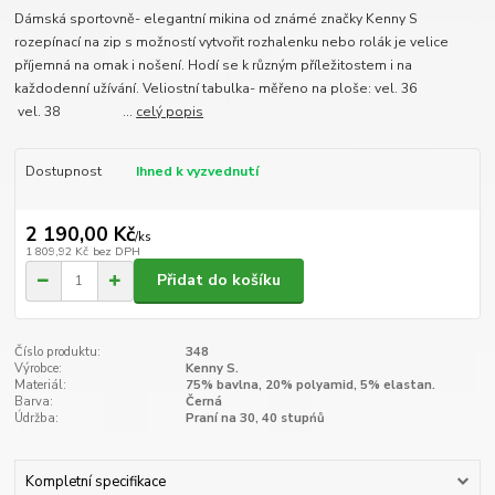
Dámská sportovně- elegantní mikina od známé značky Kenny S
rozepínací na zip s možností vytvořit rozhalenku nebo rolák je velice
příjemná na omak i nošení. Hodí se k různým příležitostem i na
každodenní užívání. Veliostní tabulka- měřeno na ploše: vel. 36
vel. 38 ...
celý popis
Dostupnost
Ihned k vyzvednutí
2 190,00 Kč
/
ks
1 809,92 Kč
bez DPH
Přidat do košíku
Číslo produktu:
348
Výrobce:
Kenny S.
Materiál:
75% bavlna, 20% polyamid, 5% elastan.
Barva:
Černá
Údržba:
Praní na 30, 40 stupńů
Kompletní specifikace