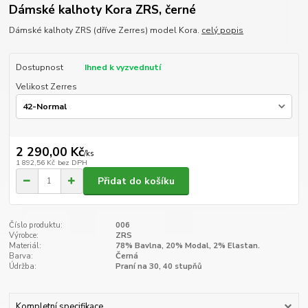
Dámské kalhoty Kora ZRS, černé
Dámské kalhoty ZRS (dříve Zerres) model Kora.
celý popis
Dostupnost
Ihned k vyzvednutí
Velikost Zerres
2 290,00 Kč
/
ks
1 892,56 Kč
bez DPH
Přidat do košíku
Číslo produktu:
006
Výrobce:
ZRS
Materiál:
78% Bavlna, 20% Modal, 2% Elastan.
Barva:
Černá
Údržba:
Praní na 30, 40 stupňů
Kompletní specifikace