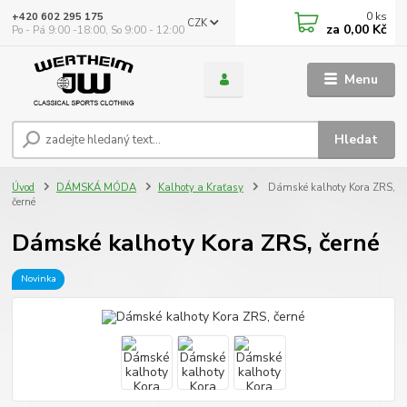
0
ks
+420 602 295 175
CZK
za
0,00 Kč
Po - Pá 9:00 -18:00, So 9:00 - 12:00
Menu
Hledat
Úvod
DÁMSKÁ MÓDA
Kalhoty a Kraťasy
Dámské kalhoty Kora ZRS,
černé
Dámské kalhoty Kora ZRS, černé
Novinka