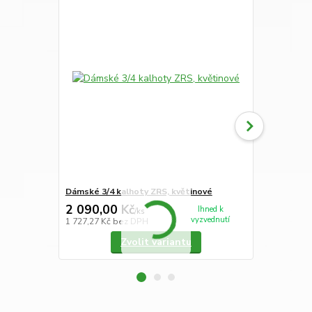
Dámské 3/4 kalhoty ZRS, květinové
Dámské 3/4 
2 090,00 Kč
1 990,00
Ihned k
/
ks
vyzvednutí
1 727,27 Kč
bez DPH
1 644,63 Kč
Zvolit variantu