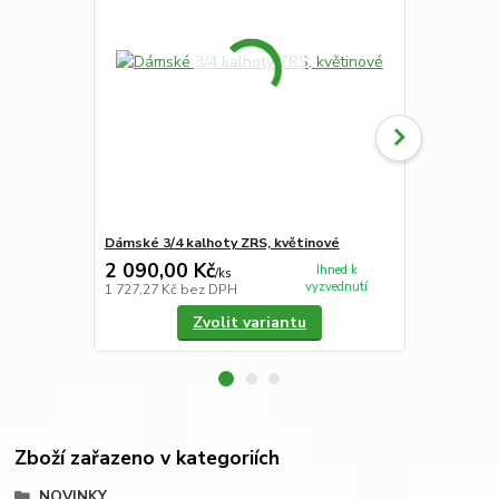
Dámské 3/4 kalhoty ZRS, květinové
Dámské 3/4 
2 090,00 Kč
1 990,00
Ihned k
/
ks
vyzvednutí
1 727,27 Kč
bez DPH
1 644,63 Kč
Zvolit variantu
Zboží zařazeno v kategoriích
NOVINKY