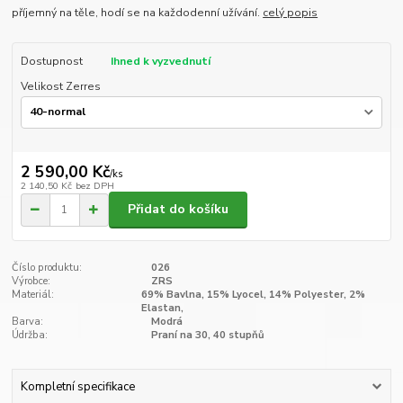
příjemný na těle, hodí se na každodenní užívání.
celý popis
Dostupnost
Ihned k vyzvednutí
Velikost Zerres
2 590,00 Kč
/
ks
2 140,50 Kč
bez DPH
Přidat do košíku
Číslo produktu:
026
Výrobce:
ZRS
Materiál:
69% Bavlna, 15% Lyocel, 14% Polyester, 2%
Elastan,
Barva:
Modrá
Údržba:
Praní na 30, 40 stupňů
Kompletní specifikace