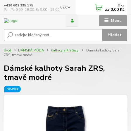
0
ks
+420 602 295 175
CZK
za
0,00 Kč
Po - Pá 9:00 -18:00, So 9:00 - 12:00
Menu
Hledat
Úvod
DÁMSKÁ MÓDA
Kalhoty a Kraťasy
Dámské kalhoty Sarah
ZRS, tmavě modré
Dámské kalhoty Sarah ZRS,
tmavě modré
Novinka