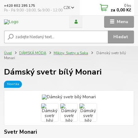
0
ks
+420 602 295 175
CZK
za
0,00 Kč
Po - Pá 9:00 -18:00, So 9:00 - 12:00
Menu
Hledat
Úvod
DÁMSKÁ MÓDA
Mikiny, Svetry a Saka
Dámský svetr bílý
Monari
Dámský svetr bílý Monari
Novinka
Svetr Monari