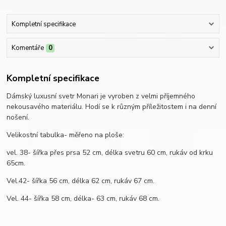
Kompletní specifikace
Komentáře
0
Kompletní specifikace
Dámský luxusní svetr Monari je vyroben z velmi příjemného
nekousavého materiálu. Hodí se k různým příležitostem i na denní
nošení.
Velikostní tabulka- měřeno na ploše:
vel. 38- šířka přes prsa 52 cm, délka svetru 60 cm, rukáv od krku
65cm.
Vel.42- šířka 56 cm, délka 62 cm, rukáv 67 cm.
Vel. 44- šířka 58 cm, délka- 63 cm, rukáv 68 cm.