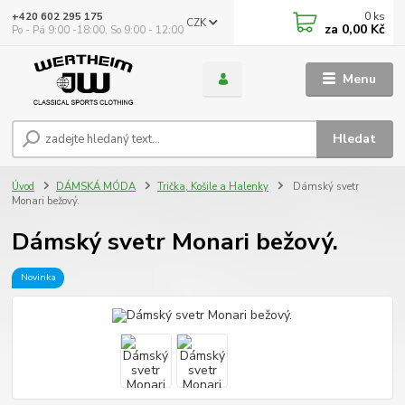
0
ks
+420 602 295 175
CZK
za
0,00 Kč
Po - Pá 9:00 -18:00, So 9:00 - 12:00
Menu
Hledat
Úvod
DÁMSKÁ MÓDA
Trička, Košile a Halenky
Dámský svetr
Monari bežový.
Dámský svetr Monari bežový.
Novinka