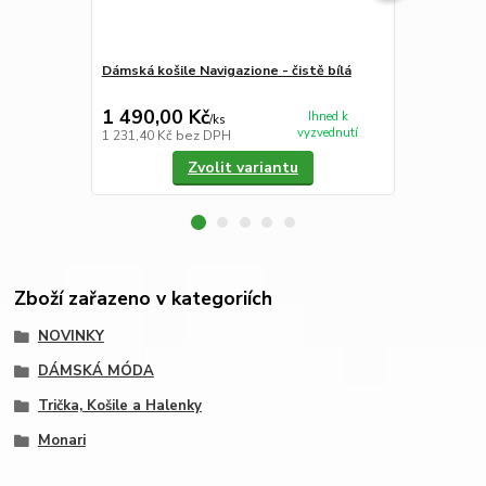
Dámská košile Navigazione - čistě bílá
Dámská košil
proužkem
1 490,00 Kč
1 599,00
Ihned k
/
ks
vyzvednutí
1 231,40 Kč
bez DPH
1 321,49 Kč
Zvolit variantu
Zboží zařazeno v kategoriích
NOVINKY
DÁMSKÁ MÓDA
Trička, Košile a Halenky
Monari