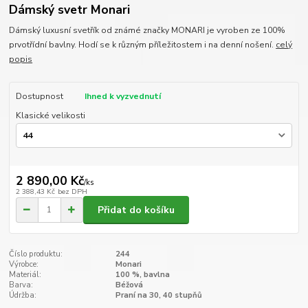
Dámský svetr Monari
Dámský luxusní svetřík od známé značky MONARI je vyroben ze 100%
prvotřídní bavlny. Hodí se k různým příležitostem i na denní nošení.
celý
popis
Dostupnost
Ihned k vyzvednutí
Klasické velikosti
2 890,00 Kč
/
ks
2 388,43 Kč
bez DPH
Přidat do košíku
Číslo produktu:
244
Výrobce:
Monari
Materiál:
100 %, bavlna
Barva:
Béžová
Údržba:
Praní na 30, 40 stupňů