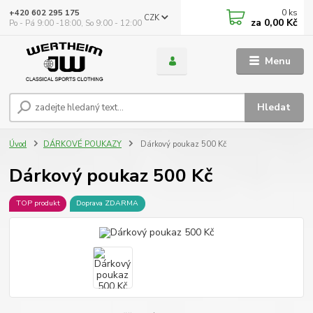
0
ks
+420 602 295 175
CZK
za
0,00 Kč
Po - Pá 9:00 -18:00, So 9:00 - 12:00
Menu
Hledat
Úvod
DÁRKOVÉ POUKAZY
Dárkový poukaz 500 Kč
Dárkový poukaz 500 Kč
TOP produkt
Doprava ZDARMA