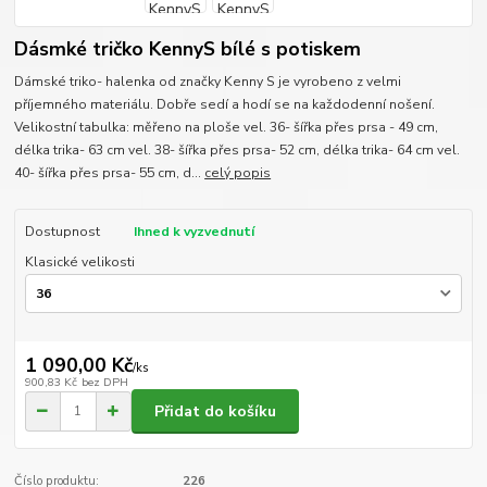
Dásmké tričko KennyS bílé s potiskem
Dámské triko- halenka od značky Kenny S je vyrobeno z velmi
příjemného materiálu. Dobře sedí a hodí se na každodenní nošení.
Velikostní tabulka: měřeno na ploše vel. 36- šířka přes prsa - 49 cm,
délka trika- 63 cm vel. 38- šířka přes prsa- 52 cm, délka trika- 64 cm vel.
40- šířka přes prsa- 55 cm, d...
celý popis
Dostupnost
Ihned k vyzvednutí
Klasické velikosti
1 090,00 Kč
/
ks
900,83 Kč
bez DPH
Přidat do košíku
Číslo produktu:
226