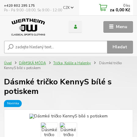
0
ks
+420 602 295 175
CZK
za
0,00 Kč
Po - Pá 9:00 -18:00, So 9:00 - 12:00
Menu
Hledat
Úvod
DÁMSKÁ MÓDA
Trička, Košile a Halenky
Dásmké tričko
KennyS bílé s potiskem
Dásmké tričko KennyS bílé s
potiskem
Novinka