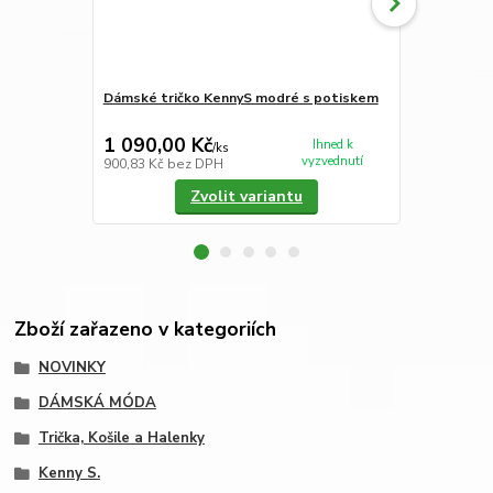
Dámské tričko KennyS modré s potiskem
Pánské trik
rukáv modr
1 090,00 Kč
2 490,00
Ihned k
/
ks
vyzvednutí
900,83 Kč
bez DPH
2 057,85 Kč
Zvolit variantu
Zboží zařazeno v kategoriích
NOVINKY
DÁMSKÁ MÓDA
Trička, Košile a Halenky
Kenny S.