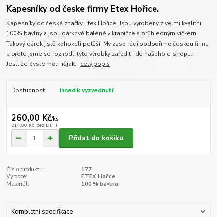
Kapesníky od česke firmy Etex Hořice.
Kapesníky od české značky Etex Hořice. Jsou vyrobeny z velmi kvalitní
100% bavlny a jsou dárkově balené v krabičce s průhledným víčkem.
Takový dárek jistě kohokoli potěší. My zase rádi podpoříme českou firmu
a proto jsme se rozhodli tyto výrobky zařadit i do našeho e-shopu.
Jestliže byste měli nějak...
celý popis
Dostupnost
Ihned k vyzvednutí
260,00 Kč
/
ks
214,88 Kč
bez DPH
Přidat do košíku
Číslo produktu:
177
Výrobce:
ETEX Hořice
Materiál:
100 % bavlna
Kompletní specifikace