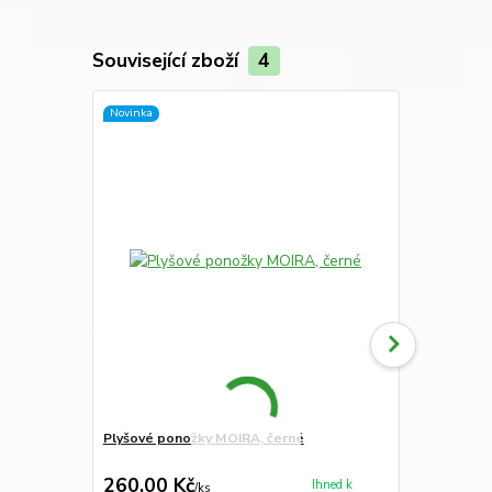
Související zboží
4
Novinka
Novinka
Plyšové ponožky MOIRA, černé
Veselé pono
kotníkové
260,00 Kč
90,00 Kč
Ihned k
/
ks