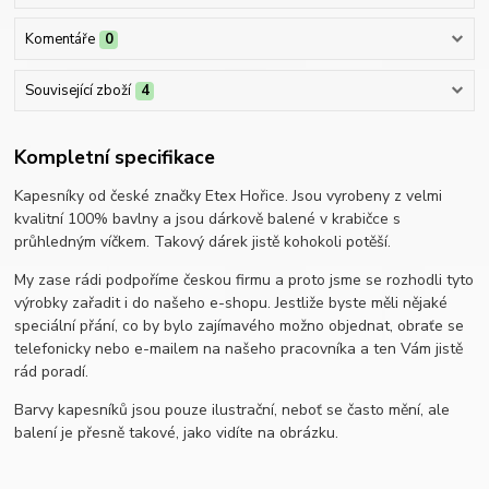
Komentáře
0
Související zboží
4
Kompletní specifikace
Kapesníky od české značky Etex Hořice. Jsou vyrobeny z velmi
kvalitní 100% bavlny a jsou dárkově balené v krabičce s
průhledným víčkem. Takový dárek jistě kohokoli potěší.
My zase rádi podpoříme českou firmu a proto jsme se rozhodli tyto
výrobky zařadit i do našeho e-shopu. Jestliže byste měli nějaké
speciální přání, co by bylo zajímavého možno objednat, obraťe se
telefonicky nebo e-mailem na našeho pracovníka a ten Vám jistě
rád poradí.
Barvy kapesníků jsou pouze ilustrační, neboť se často mění, ale
balení je přesně takové, jako vidíte na obrázku.