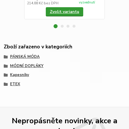
vyzvednutí
214,88 Kč
bez DPH
74,38 Kč
bez
Zvolit variantu
Zboží zařazeno v kategoriích
PÁNSKÁ MÓDA
MÓDNÍ DOPLŇKY
Kapesníky
ETEX
Nepropásněte novinky, akce a