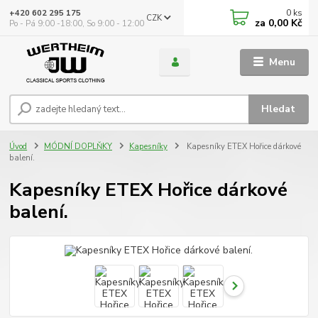
0
ks
+420 602 295 175
CZK
za
0,00 Kč
Po - Pá 9:00 -18:00, So 9:00 - 12:00
Menu
Hledat
Úvod
MÓDNÍ DOPLŇKY
Kapesníky
Kapesníky ETEX Hořice dárkové
balení.
Kapesníky ETEX Hořice dárkové
balení.