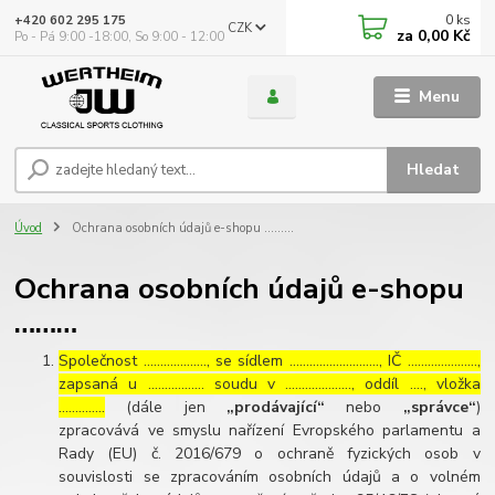
0
ks
+420 602 295 175
CZK
za
0,00 Kč
Po - Pá 9:00 -18:00, So 9:00 - 12:00
Menu
Hledat
Úvod
Ochrana osobních údajů e-shopu ………
Ochrana osobních údajů e-shopu
………
Společnost ………………., se sídlem ………………………, IČ …………………,
zapsaná u …………….. soudu v ……………….., oddíl …., vložka
…………..
(dále jen
„prodávající“
nebo
„správce“
)
zpracovává ve smyslu nařízení Evropského parlamentu a
Rady (EU) č. 2016/679 o ochraně fyzických osob v
souvislosti se zpracováním osobních údajů a o volném