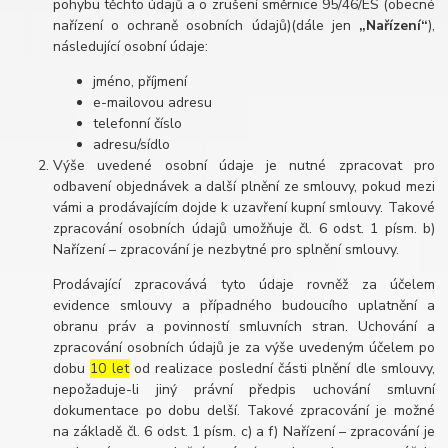
pohybu těchto údajů a o zrušení směrnice 95/46/ES (obecné
nařízení o ochraně osobních údajů)(dále jen
„Nařízení“
),
následující osobní údaje:
jméno, příjmení
e-mailovou adresu
telefonní číslo
adresu/sídlo
Výše uvedené osobní údaje je nutné zpracovat pro
odbavení objednávek a další plnění ze smlouvy, pokud mezi
vámi a prodávajícím dojde k uzavření kupní smlouvy. Takové
zpracování osobních údajů umožňuje čl. 6 odst. 1 písm. b)
Nařízení – zpracování je nezbytné pro splnění smlouvy.
Prodávající zpracovává tyto údaje rovněž za účelem
evidence smlouvy a případného budoucího uplatnění a
obranu práv a povinností smluvních stran. Uchování a
zpracování osobních údajů je za výše uvedeným účelem po
dobu
10 let
od realizace poslední části plnění dle smlouvy,
nepožaduje-li jiný právní předpis uchování smluvní
dokumentace po dobu delší. Takové zpracování je možné
na základě čl. 6 odst. 1 písm. c) a f) Nařízení – zpracování je