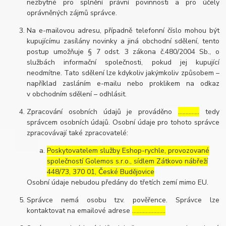
nezbytné pro splnění právní povinnosti a pro účely
oprávněných zájmů správce.
Na e-mailovou adresu, případně telefonní číslo mohou být
kupujícímu zasílány novinky a jiná obchodní sdělení, tento
postup umožňuje § 7 odst. 3 zákona č.480/2004 Sb., o
službách informační společnosti, pokud jej kupující
neodmítne. Tato sdělení lze kdykoliv jakýmkoliv způsobem –
například zasláním e-mailu nebo proklikem na odkaz
v obchodním sdělení – odhlásit.
Zpracování osobních údajů je prováděno
…………..
tedy
správcem osobních údajů. Osobní údaje pro tohoto správce
zpracovávají také zpracovatelé:
Poskytovatelem služby Eshop-rychle, provozované
společností Golemos s.r.o., sídlem Zátkovo nábřeží
448/73, 370 01, České Budějovice
Osobní údaje nebudou předány do třetích zemí mimo EU.
Správce nemá osobu tzv. pověřence. Správce lze
kontaktovat na emailové adrese
………………….