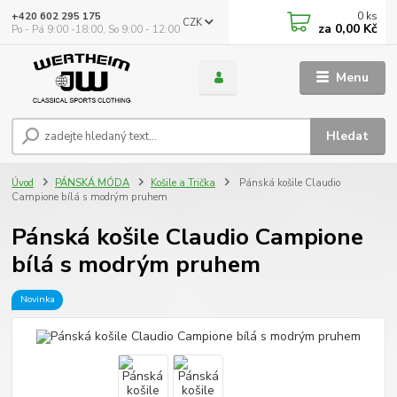
0
ks
+420 602 295 175
CZK
za
0,00 Kč
Po - Pá 9:00 -18:00, So 9:00 - 12:00
Menu
Hledat
Úvod
PÁNSKÁ MÓDA
Košile a Trička
Pánská košile Claudio
Campione bílá s modrým pruhem
Pánská košile Claudio Campione
bílá s modrým pruhem
Novinka