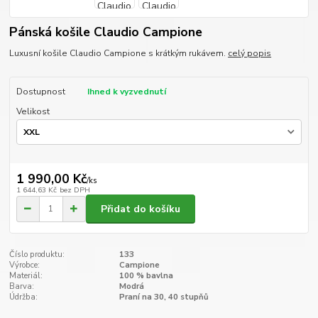
Pánská košile Claudio Campione
Luxusní košile Claudio Campione s krátkým rukávem.
celý popis
Dostupnost
Ihned k vyzvednutí
Velikost
1 990,00 Kč
/
ks
1 644,63 Kč
bez DPH
Přidat do košíku
Číslo produktu:
133
Výrobce:
Campione
Materiál:
100 % bavlna
Barva:
Modrá
Údržba:
Praní na 30, 40 stupňů