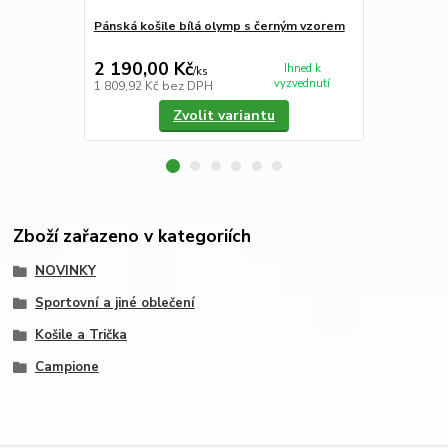
Pánská košile bílá olymp s černým vzorem
Pánská koši
2 190,00 Kč
890,00 K
Ihned k
/
ks
vyzvednutí
1 809,92 Kč
bez DPH
735,54 Kč
be
Zvolit variantu
Zboží zařazeno v kategoriích
NOVINKY
Sportovní a jiné oblečení
Košile a Trička
Campione