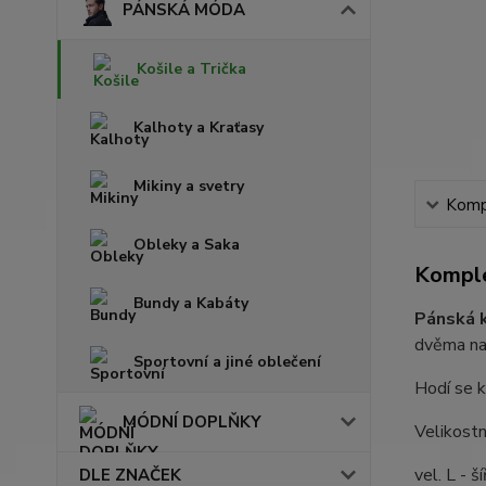
PÁNSKÁ MÓDA
Košile a Trička
Kalhoty a Kraťasy
Mikiny a svetry
Kompl
Obleky a Saka
Komple
Bundy a Kabáty
Pánská k
dvěma naš
Sportovní a jiné oblečení
Hodí se k
MÓDNÍ DOPLŇKY
Velikostn
vel. L - 
DLE ZNAČEK