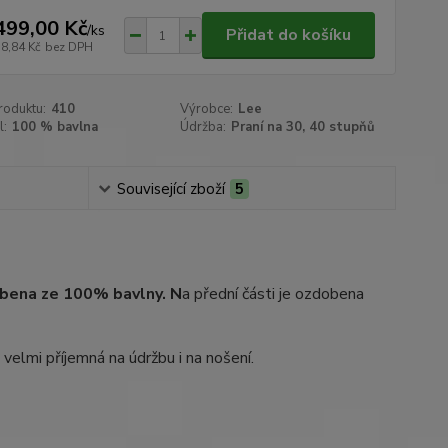
499,00 Kč
/
ks
Přidat do košíku
38,84 Kč
bez DPH
roduktu:
410
Výrobce:
Lee
l:
100 % bavlna
Údržba:
Praní na 30, 40 stupňů
Související zboží
5
obena ze 100% bavlny. N
a přední části je ozdobena
elmi příjemná na údržbu i na nošení.