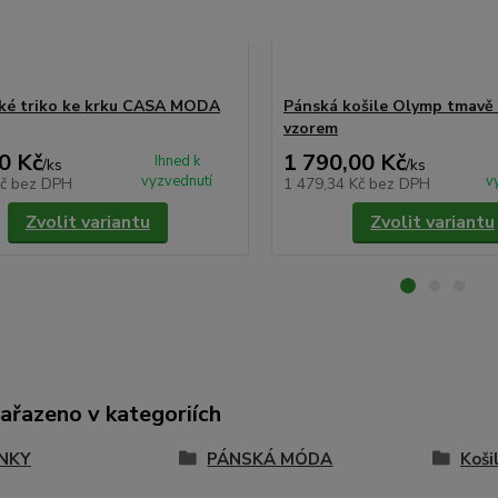
ké triko ke krku CASA MODA
Pánská košile Olymp tmavě
vzorem
0 Kč
1 790,00 Kč
Ihned k
/
ks
/
ks
vyzvednutí
v
Kč
bez DPH
1 479,34 Kč
bez DPH
Zvolit variantu
Zvolit variantu
zařazeno v kategoriích
NKY
PÁNSKÁ MÓDA
Koši