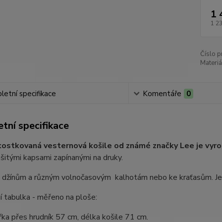
1 
1 2
Číslo p
Materiá
etní specifikace
Komentáře
0
tní specifikace
ostkovaná vesternová košile od známé značky Lee je vyr
itými kapsami zapínanými na druky.
 džínům a různým volnočasovým kalhotám nebo ke kraťasům. Je v
í tabulka - měřeno na ploše:
šířka přes hrudník 57 cm, délka košile 71 cm.