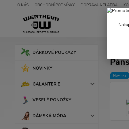
O NÁS
OBCHODNÍ PODMÍNKY
DOPRAVA A PLATBA
KO
Nakup
Úvod
DÁRKOVÉ POUKAZY
Páns
NOVINKY
Novinka
GALANTERIE
VESELÉ PONOŽKY
DÁMSKÁ MÓDA