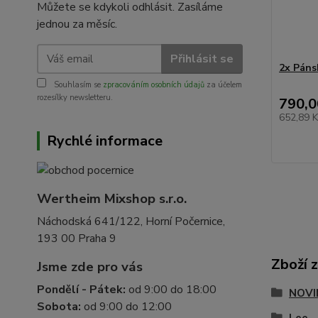
Můžete se kdykoli odhlásit. Zasíláme
jednou za měsíc.
Přihlásit se
2x Páns
Souhlasím se
zpracováním osobních údajů
za účelem
rozesílky newsletteru.
790,0
652,89 
Rychlé informace
Wertheim Mixshop s.r.o.
Náchodská 641/122, Horní Počernice,
193 00 Praha 9
Zboží 
Jsme zde pro vás
Pondělí - Pátek:
od 9:00 do 18:00
NOVI
Sobota:
od 9:00 do 12:00