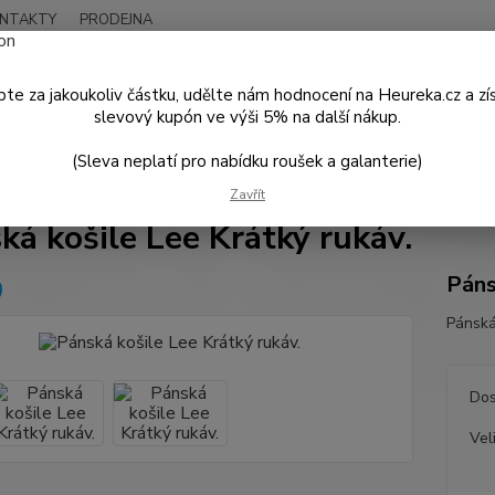
NTAKTY
PRODEJNA
Nevíte
Hledat
+420
te za jakoukoliv částku, udělte nám hodnocení na Heureka.cz a zí
Po - P
slevový kupón ve výši 5% na další nákup.
(Sleva neplatí pro nabídku roušek a galanterie)
PÁNSKÁ MÓDA
Košile a Trička
Pánská košile Lee Krátký rukáv.
Zavřít
ká košile Lee Krátký rukáv.
Páns
Pánská
Dos
Vel