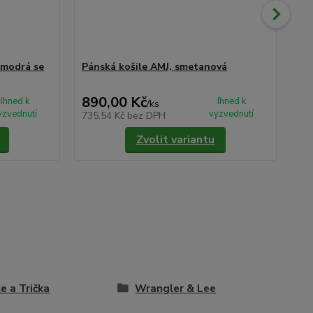
 modrá se
Pánská košile AMJ, smetanová
Pá
vz
890,00 Kč
2 
Ihned k
Ihned k
/
ks
yzvednutí
vyzvednutí
735,54 Kč
bez DPH
1 8
Zvolit variantu
le a Trička
Wrangler & Lee