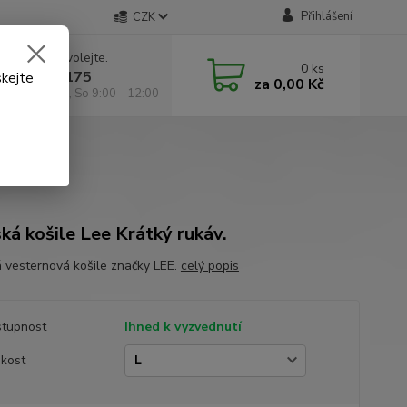
Přihlášení
CZK
 si rady? Zavolejte.
0
ks
 602 295 175
skejte
za
0,00 Kč
á 9:00 -18:00, So 9:00 - 12:00
ká košile Lee Krátký rukáv.
 vesternová košile značky LEE.
celý popis
tupnost
Ihned k vyzvednutí
ikost