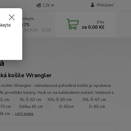
Přihlášení
CZK
 si rady? Zavolejte.
0
ks
 602 295 175
skejte
za
0,00 Kč
á 9:00 -18:00, So 9:00 - 12:00
á
á
ká košile Wrangler
 košile Wrangler- volnočasová pohodlná košile je vyrobena
% prvotřídní bavlny. Hodí se na každodenní nošení. Velikosti L-
a-61 cm XL-Š-63 cm XXL-Š-65 cm 3XL-Š-67 cm
-Š-70 cm Délka-81 cm D-82cm D-83 cm
cm ...
celý popis