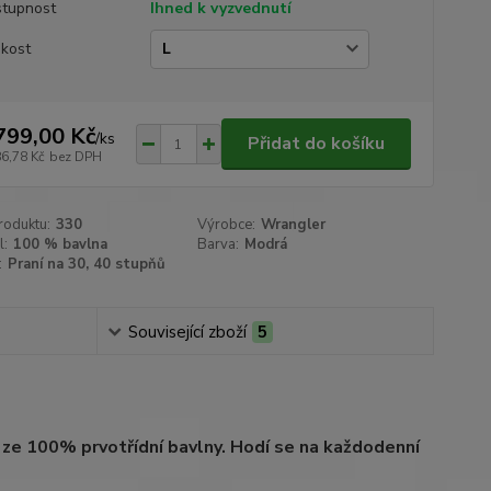
tupnost
Ihned k vyzvednutí
ikost
799,00 Kč
/
ks
Přidat do košíku
86,78 Kč
bez DPH
roduktu:
330
Výrobce:
Wrangler
l:
100 % bavlna
Barva:
Modrá
:
Praní na 30, 40 stupňů
Související zboží
5
ze 100% prvotřídní bavlny. Hodí se na každodenní