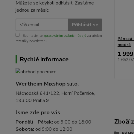
Můžete se kdykoli odhlásit. Zasíláme
jednou za měsíc.
Přihlásit se
Souhlasím se
zpracováním osobních údajů
za účelem
Pánská 
rozesílky newsletteru.
modrá
1 999
Rychlé informace
1 652,0
Wertheim Mixshop s.r.o.
Náchodská 641/122, Horní Počernice,
193 00 Praha 9
Jsme zde pro vás
Zboží 
Pondělí - Pátek:
od 9:00 do 18:00
Sobota:
od 9:00 do 12:00
PÁN