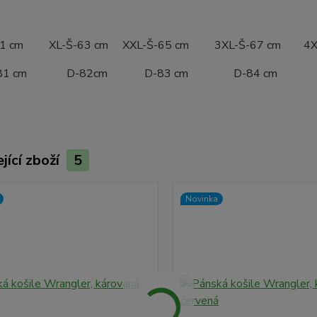
a-61 cm XL-Š-63 cm XXL-Š-65 cm 3XL-Š-67 cm 4X
a-81 cm D-82cm D-83 cm D-84 cm D-
jící zboží
5
Novinka