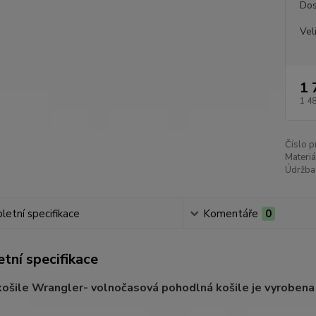
Dos
Vel
1 
1 4
Číslo p
Materiá
Údržba
etní specifikace
Komentáře
0
tní specifikace
ošile Wrangler- volnočasová pohodlná košile je vyrobena 