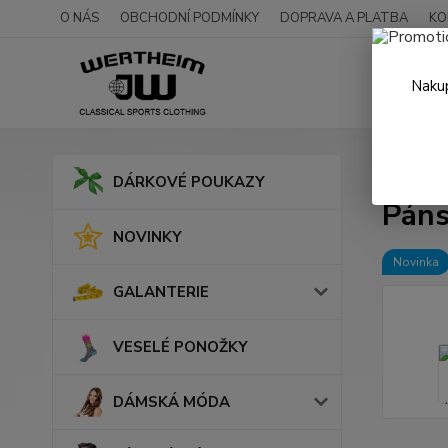
O NÁS
OBCHODNÍ PODMÍNKY
DOPRAVA A PLATBA
KO
Nakup
Úvod
DÁRKOVÉ POUKAZY
Páns
NOVINKY
Novinka
GALANTERIE
VESELÉ PONOŽKY
DÁMSKÁ MÓDA