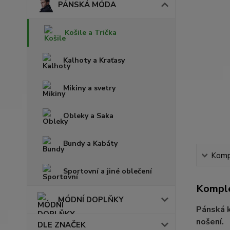
PÁNSKÁ MÓDA
Košile a Trička
Kalhoty a Kraťasy
Mikiny a svetry
Obleky a Saka
Bundy a Kabáty
Kompl
Sportovní a jiné oblečení
Komple
MÓDNÍ DOPLŇKY
Pánská k
nošení.
DLE ZNAČEK