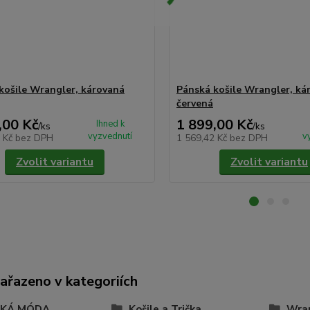
košile Wrangler, károvaná
Pánská košile Wrangler, ká
červená
,00 Kč
1 899,00 Kč
Ihned k
/
ks
/
ks
vyzvednutí
v
7 Kč
bez DPH
1 569,42 Kč
bez DPH
Zvolit variantu
Zvolit variantu
zařazeno v kategoriích
SKÁ MÓDA
Košile a Trička
Wran