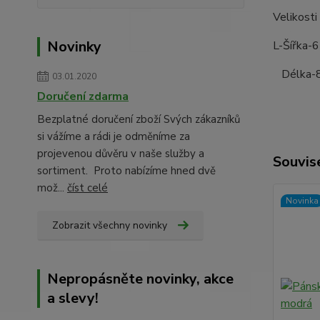
Velikosti
Novinky
L-Šířk
Délk
03.01.2020
Doručení zdarma
Bezplatné doručení zboží Svých zákazníků
si vážíme a rádi je odměníme za
projevenou důvěru v naše služby a
Souvise
sortiment. Proto nabízíme hned dvě
mož...
číst celé
Novinka
Zobrazit všechny novinky
Nepropásněte novinky, akce
a slevy!