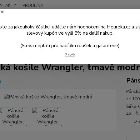
NTAKTY
PRODEJNA
Nevíte
Hledat
+420
te za jakoukoliv částku, udělte nám hodnocení na Heureka.cz a zí
Po - P
slevový kupón ve výši 5% na další nákup.
(Sleva neplatí pro nabídku roušek a galanterie)
PÁNSKÁ MÓDA
Košile a Trička
Pánská košile Wrangler, tmavě modr
Zavřít
ká košile Wrangler, tmavě modr
Páns
Pánská
ze 100
Šířk
4XL
D-84 