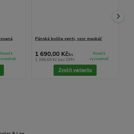
rovaná
Pánská košile venti, vzor maskáč
Pá
ru
1 690,00 Kč
1 
Ihned k
Ihned k
/
ks
yzvednutí
vyzvednutí
1 396,69 Kč
bez DPH
1 4
Zvolit variantu
gler & Lee