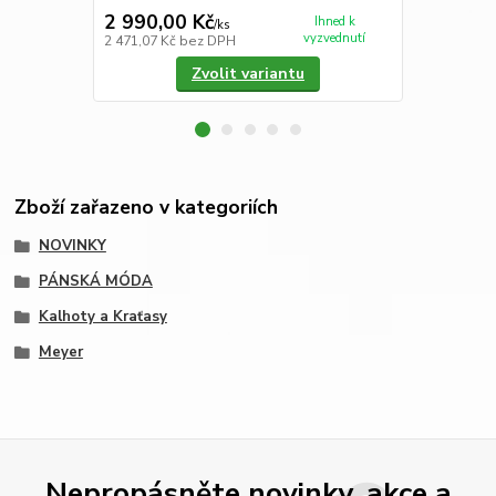
2 990,00 Kč
2 990,00
Ihned k
/
ks
vyzvednutí
2 471,07 Kč
bez DPH
2 471,07 Kč
Zvolit variantu
Zboží zařazeno v kategoriích
NOVINKY
PÁNSKÁ MÓDA
Kalhoty a Kraťasy
Meyer
Nepropásněte novinky, akce a