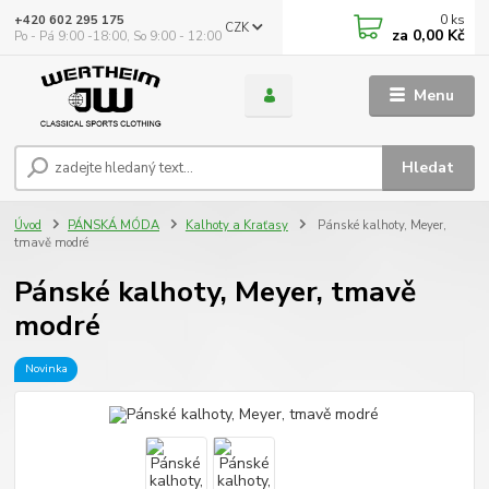
0
ks
+420 602 295 175
CZK
za
0,00 Kč
Po - Pá 9:00 -18:00, So 9:00 - 12:00
Menu
Hledat
Úvod
PÁNSKÁ MÓDA
Kalhoty a Kraťasy
Pánské kalhoty, Meyer,
tmavě modré
Pánské kalhoty, Meyer, tmavě
modré
Novinka