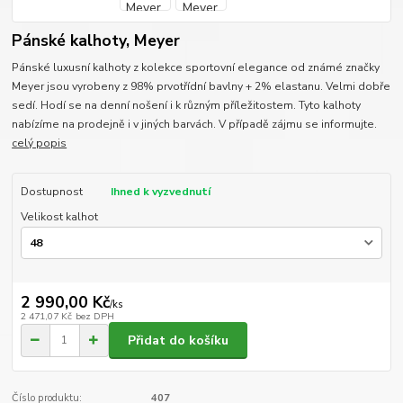
Pánské kalhoty, Meyer
Pánské luxusní kalhoty z kolekce sportovní elegance od známé značky
Meyer jsou vyrobeny z 98% prvotřídní bavlny + 2% elastanu. Velmi dobře
sedí. Hodí se na denní nošení i k různým příležitostem. Tyto kalhoty
nabízíme na prodejně i v jiných barvách. V případě zájmu se informujte.
celý popis
Dostupnost
Ihned k vyzvednutí
Velikost kalhot
2 990,00 Kč
/
ks
2 471,07 Kč
bez DPH
Přidat do košíku
Číslo produktu:
407