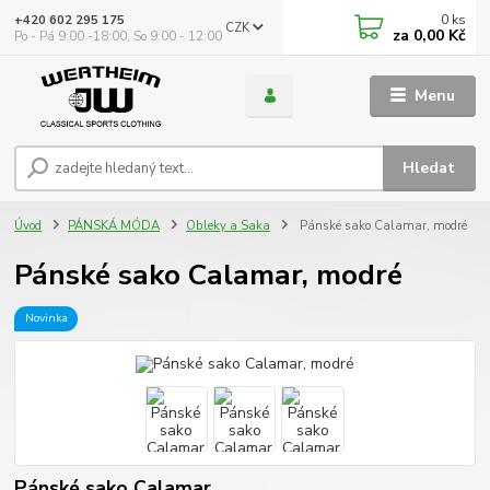
0
ks
+420 602 295 175
CZK
za
0,00 Kč
Po - Pá 9:00 -18:00, So 9:00 - 12:00
Menu
Hledat
Úvod
PÁNSKÁ MÓDA
Obleky a Saka
Pánské sako Calamar, modré
Pánské sako Calamar, modré
Novinka
Pánské sako Calamar