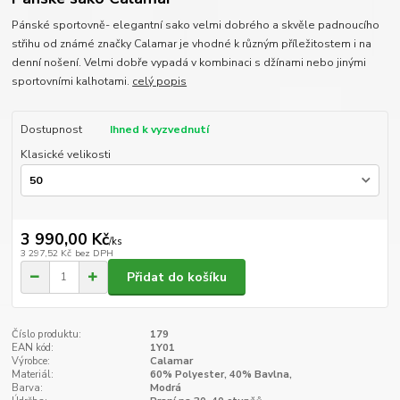
Pánské sportovně- elegantní sako velmi dobrého a skvěle padnoucího
střihu od známé značky Calamar je vhodné k různým příležitostem i na
denní nošení. Velmi dobře vypadá v kombinaci s džínami nebo jinými
sportovními kalhotami.
celý popis
Dostupnost
Ihned k vyzvednutí
Klasické velikosti
3 990,00 Kč
/
ks
3 297,52 Kč
bez DPH
Přidat do košíku
Číslo produktu:
179
EAN kód:
1Y01
Výrobce:
Calamar
Materiál:
60% Polyester, 40% Bavlna,
Barva:
Modrá