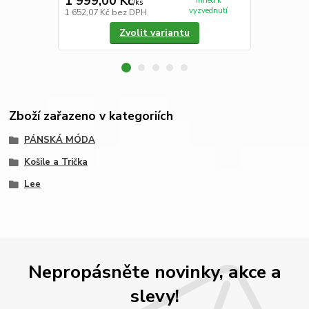
1 999,00 Kč
1 899,00
Ihned k
/
ks
vyzvednutí
1 652,07 Kč
bez DPH
1 569,42 Kč
Zvolit variantu
Zboží zařazeno v kategoriích
PÁNSKÁ MÓDA
Košile a Trička
Lee
Nepropásněte novinky, akce a
slevy!