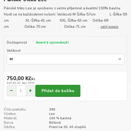
Pánské triko Lee je vyrobeno z velmi příjemné a kvalitní 100% bavlny.
Hodí se na každodenní nošení. Velikosti M-Šiřka-57cm L-Šířka-59
cm XL-Šířka-61 cm XXL-Šířka-63 cm Délka-69
cm Délka-70 cm Délka-71 cm ...
celý popis
Dostupnost
Ihned k vyzvednutí
Velikost
750,00 Kč
/
ks
619,83 Kč
bez DPH
Přidat do košíku
Číslo produktu:
399
Výrobce:
Lee
Materiál:
100 % bavlna
Barva:
Béžová
Údržba:
Praní na 30, 40 stupňů