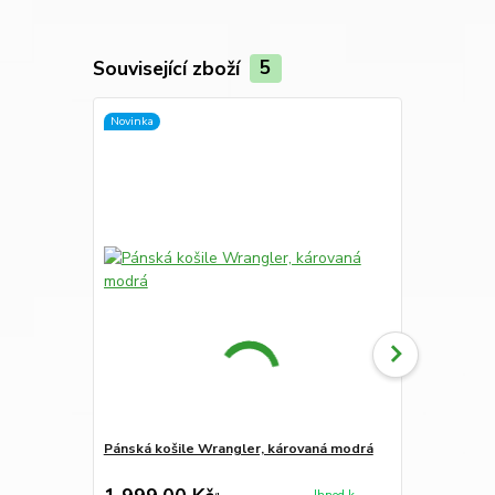
Související zboží
5
Novinka
Novinka
Pánská košile Wrangler, károvaná modrá
Pánská koši