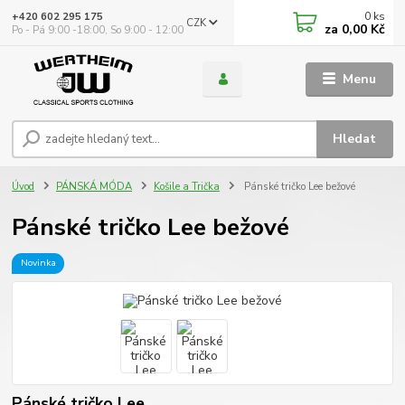
0
ks
+420 602 295 175
CZK
za
0,00 Kč
Po - Pá 9:00 -18:00, So 9:00 - 12:00
Menu
Hledat
Úvod
PÁNSKÁ MÓDA
Košile a Trička
Pánské tričko Lee bežové
Pánské tričko Lee bežové
Novinka
Pánské tričko Lee