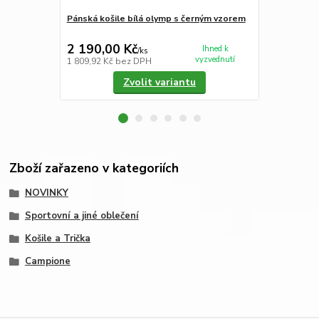
Pánská košile bílá olymp s černým vzorem
Pánská koši
2 190,00 Kč
890,00 K
Ihned k
/
ks
vyzvednutí
1 809,92 Kč
bez DPH
735,54 Kč
be
Zvolit variantu
Zboží zařazeno v kategoriích
NOVINKY
Sportovní a jiné oblečení
Košile a Trička
Campione