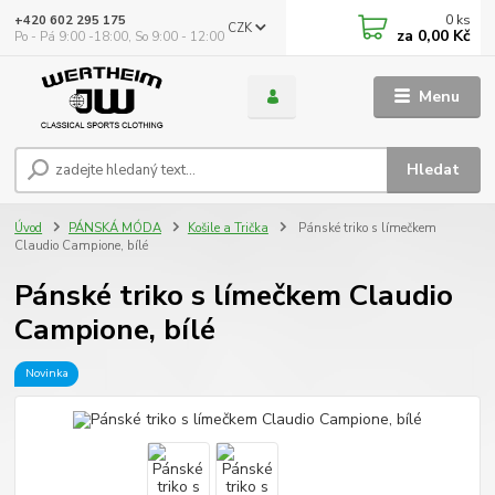
0
ks
+420 602 295 175
CZK
za
0,00 Kč
Po - Pá 9:00 -18:00, So 9:00 - 12:00
Menu
Hledat
Úvod
PÁNSKÁ MÓDA
Košile a Trička
Pánské triko s límečkem
Claudio Campione, bílé
Pánské triko s límečkem Claudio
Campione, bílé
Novinka