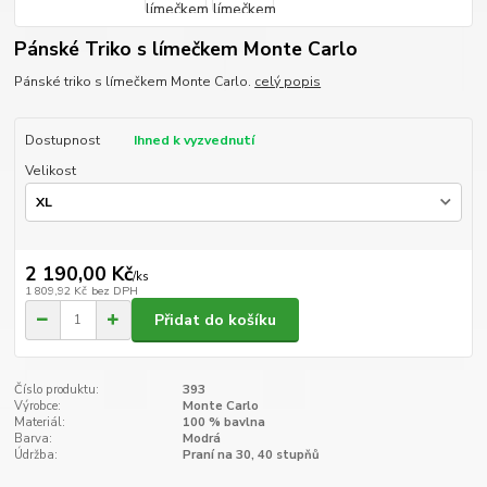
Pánské Triko s límečkem Monte Carlo
Pánské triko s límečkem Monte Carlo.
celý popis
Dostupnost
Ihned k vyzvednutí
Velikost
2 190,00 Kč
/
ks
1 809,92 Kč
bez DPH
Přidat do košíku
Číslo produktu:
393
Výrobce:
Monte Carlo
Materiál:
100 % bavlna
Barva:
Modrá
Údržba:
Praní na 30, 40 stupňů