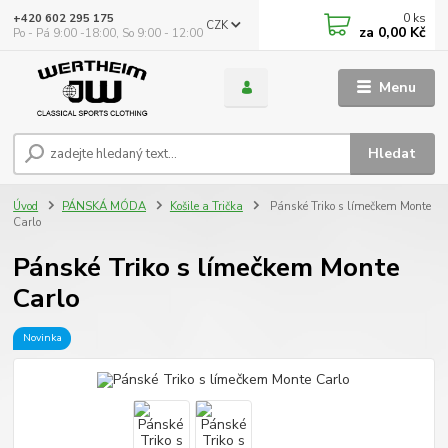
0
ks
+420 602 295 175
CZK
za
0,00 Kč
Po - Pá 9:00 -18:00, So 9:00 - 12:00
Menu
Hledat
Úvod
PÁNSKÁ MÓDA
Košile a Trička
Pánské Triko s límečkem Monte
Carlo
Pánské Triko s límečkem Monte
Carlo
Novinka