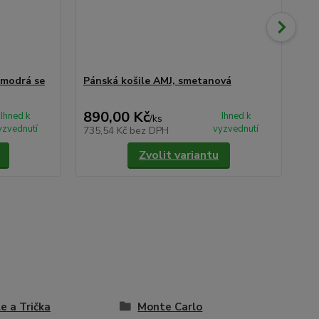
 modrá se
Pánská košile AMJ, smetanová
Pá
vz
890,00 Kč
2 
Ihned k
Ihned k
/
ks
yzvednutí
vyzvednutí
735,54 Kč
bez DPH
1 8
Zvolit variantu
le a Trička
Monte Carlo