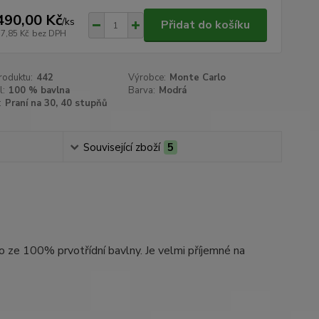
490,00 Kč
/
ks
Přidat do košíku
57,85 Kč
bez DPH
roduktu:
442
Výrobce:
Monte Carlo
l:
100 % bavlna
Barva:
Modrá
:
Praní na 30, 40 stupňů
Související zboží
5
o ze 100% prvotřídní bavlny. Je velmi příjemné na