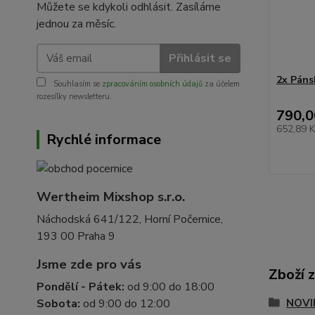
Můžete se kdykoli odhlásit. Zasíláme
jednou za měsíc.
Přihlásit se
2x Páns
Souhlasím se
zpracováním osobních údajů
za účelem
rozesílky newsletteru.
790,0
652,89 
Rychlé informace
Wertheim Mixshop s.r.o.
Náchodská 641/122, Horní Počernice,
193 00 Praha 9
Jsme zde pro vás
Zboží 
Pondělí - Pátek:
od 9:00 do 18:00
NOVI
Sobota:
od 9:00 do 12:00