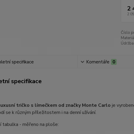
2 
2 0
Číslo p
Materiá
Údržba
etní specifikace
Komentáře
0
tní specifikace
uxusní tričko s límečkem od značky Monte Carlo
je vyroben
odí se k různým příležitostem i na denní užívání.
í tabulka - měřeno na ploše: