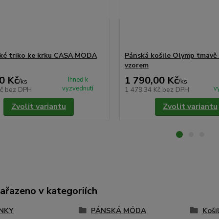
ké triko ke krku CASA MODA
Pánská košile Olymp tmavě
vzorem
0 Kč
1 790,00 Kč
Ihned k
/
ks
/
ks
vyzvednutí
v
Kč
bez DPH
1 479,34 Kč
bez DPH
Zvolit variantu
Zvolit variantu
zařazeno v kategoriích
NKY
PÁNSKÁ MÓDA
Koši