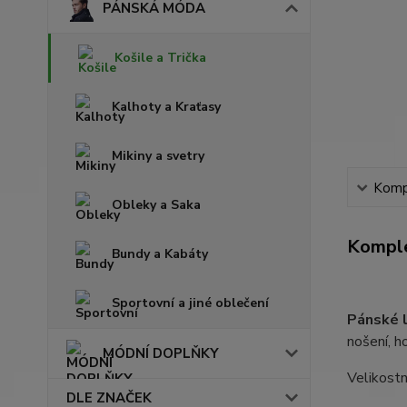
PÁNSKÁ MÓDA
Košile a Trička
Kalhoty a Kraťasy
Mikiny a svetry
Kompl
Obleky a Saka
Komple
Bundy a Kabáty
Sportovní a jiné oblečení
Pánské l
nošení, h
MÓDNÍ DOPLŇKY
Velikostn
DLE ZNAČEK