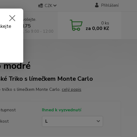
Přihlášení
CZK
 si rady? Zavolejte.
0
ks
 602 295 175
skejte
za
0,00 Kč
á 9:00 -18:00, So 9:00 - 12:00
 modré
o modré
ké Triko s límečkem Monte Carlo
 tričko s límečkem Monte Carlo.
celý popis
tupnost
Ihned k vyzvednutí
ikost