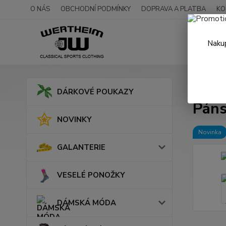
O NÁS
OBCHODNÍ PODMÍNKY
DOPRAVA A PLATBA
KO
Nakup
Úvod
DÁRKOVÉ POUKAZY
Páns
NOVINKY
Novinka
GALANTERIE
VESELÉ PONOŽKY
DÁMSKÁ MÓDA