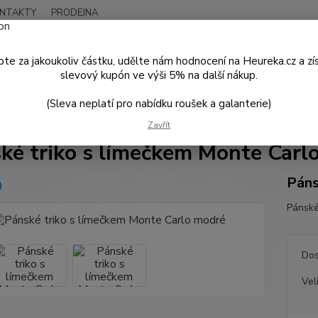
NTAKTY
PRODEJNA
Nevíte
Hledat
+420
te za jakoukoliv částku, udělte nám hodnocení na Heureka.cz a zí
Po - P
slevový kupón ve výši 5% na další nákup.
(Sleva neplatí pro nabídku roušek a galanterie)
PÁNSKÁ MÓDA
Košile a Trička
Pánské triko s límečkem Monte Carlo
Zavřít
ké triko s límečkem Monte Carl
Páns
Pánské
Dos
Vel