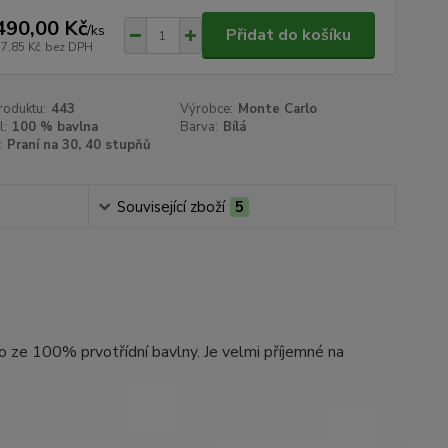
490,00 Kč
/
ks
Přidat do košíku
57,85 Kč
bez DPH
roduktu:
443
Výrobce:
Monte Carlo
l:
100 % bavlna
Barva:
Bílá
:
Praní na 30, 40 stupňů
Související zboží
5
o ze 100% prvotřídní bavlny. Je velmi příjemné na