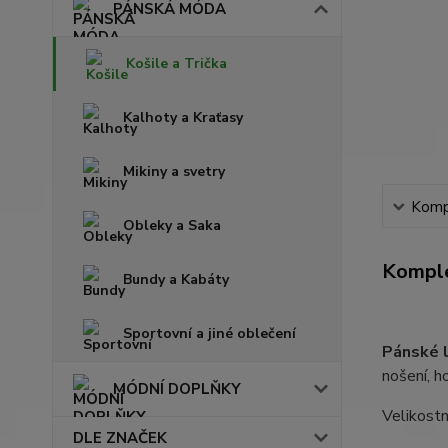
PÁNSKÁ MÓDA
Košile a Trička
Kalhoty a Kraťasy
Mikiny a svetry
Kompl
Obleky a Saka
Komple
Bundy a Kabáty
Sportovní a jiné oblečení
Pánské l
nošení, h
MÓDNÍ DOPLŇKY
Velikostn
DLE ZNAČEK