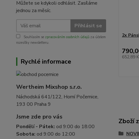
Můžete se kdykoli odhlásit. Zasíláme
jednou za měsíc.
Přihlásit se
2x Páns
Souhlasím se
zpracováním osobních údajů
za účelem
rozesílky newsletteru.
790,0
652,89 
Rychlé informace
Wertheim Mixshop s.r.o.
Náchodská 641/122, Horní Počernice,
193 00 Praha 9
Jsme zde pro vás
Zboží 
Pondělí - Pátek:
od 9:00 do 18:00
NOVI
Sobota:
od 9:00 do 12:00