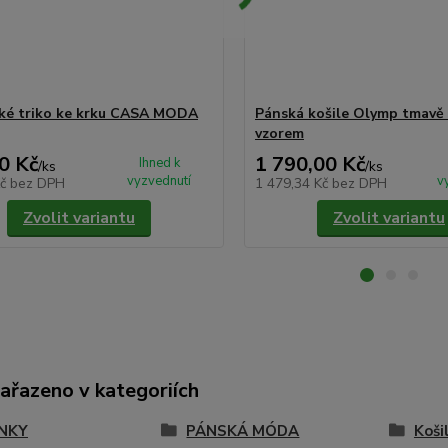
ké triko ke krku CASA MODA
Pánská košile Olymp tmavě
vzorem
0 Kč
1 790,00 Kč
Ihned k
/
ks
/
ks
vyzvednutí
v
Kč
bez DPH
1 479,34 Kč
bez DPH
Zvolit variantu
Zvolit variantu
zařazeno v kategoriích
NKY
PÁNSKÁ MÓDA
Koši