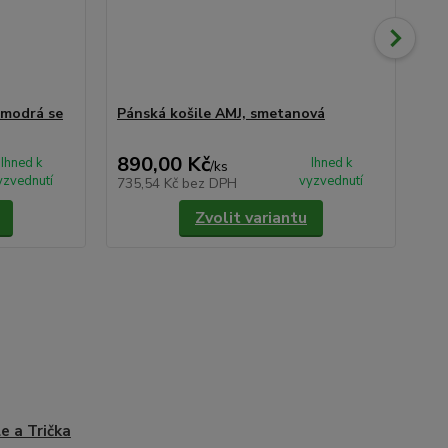
 modrá se
Pánská košile AMJ, smetanová
Pá
vz
890,00 Kč
2 
Ihned k
Ihned k
/
ks
yzvednutí
vyzvednutí
735,54 Kč
bez DPH
1 8
Zvolit variantu
le a Trička