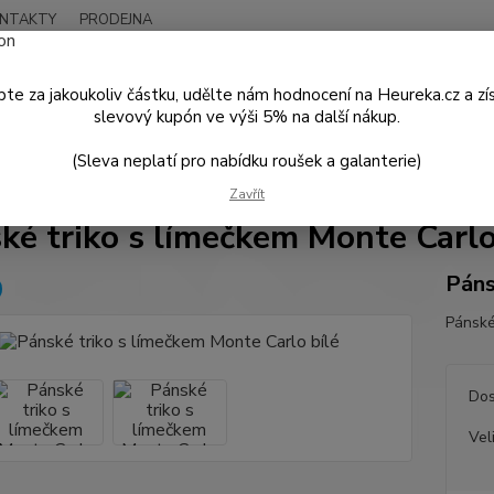
NTAKTY
PRODEJNA
Nevíte
Hledat
+420
te za jakoukoliv částku, udělte nám hodnocení na Heureka.cz a zí
Po - P
slevový kupón ve výši 5% na další nákup.
(Sleva neplatí pro nabídku roušek a galanterie)
PÁNSKÁ MÓDA
Košile a Trička
Pánské triko s límečkem Monte Carlo 
Zavřít
ké triko s límečkem Monte Carlo
Páns
Pánské
Dos
Vel