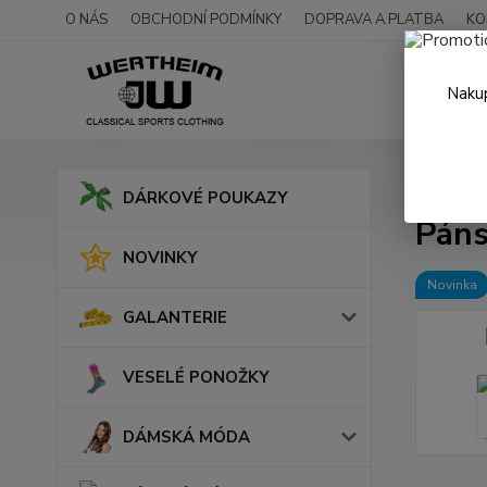
O NÁS
OBCHODNÍ PODMÍNKY
DOPRAVA A PLATBA
KO
Nakup
Úvod
DÁRKOVÉ POUKAZY
Páns
NOVINKY
Novinka
GALANTERIE
VESELÉ PONOŽKY
DÁMSKÁ MÓDA