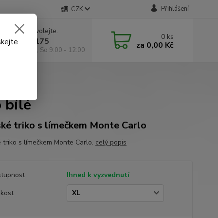
Přihlášení
CZK
 si rady? Zavolejte.
0
ks
 602 295 175
skejte
za
0,00 Kč
á 9:00 -18:00, So 9:00 - 12:00
bílé
 bílé
ké triko s límečkem Monte Carlo
 triko s límečkem Monte Carlo.
celý popis
tupnost
Ihned k vyzvednutí
ikost