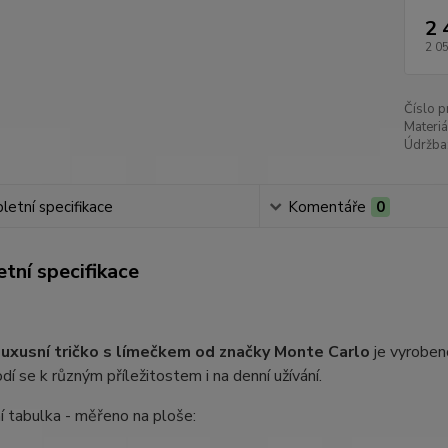
2 
2 0
Číslo p
Materiá
Údržba
etní specifikace
Komentáře
0
tní specifikace
uxusní tričko s límečkem od značky Monte Carlo
je vyroben
odí se k různým příležitostem i na denní užívání.
í tabulka - měřeno na ploše: