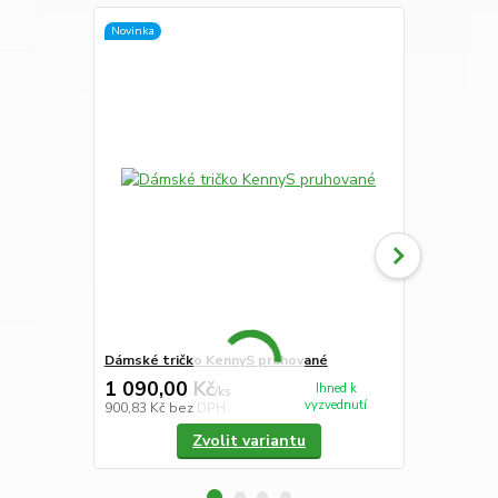
Novinka
Novinka
Dámské tričko KennyS pruhované
Kapesníky p
1 090,00 Kč
275,00 K
Ihned k
/
ks
vyzvednutí
900,83 Kč
bez DPH
227,27 Kč
be
Zvolit variantu