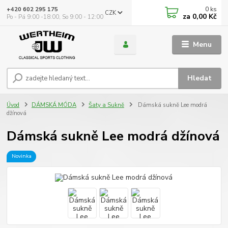
0
ks
+420 602 295 175
CZK
za
0,00 Kč
Po - Pá 9:00 -18:00, So 9:00 - 12:00
Menu
Hledat
Úvod
DÁMSKÁ MÓDA
Šaty a Sukně
Dámská sukně Lee modrá
džínová
Dámská sukně Lee modrá džínová
Novinka