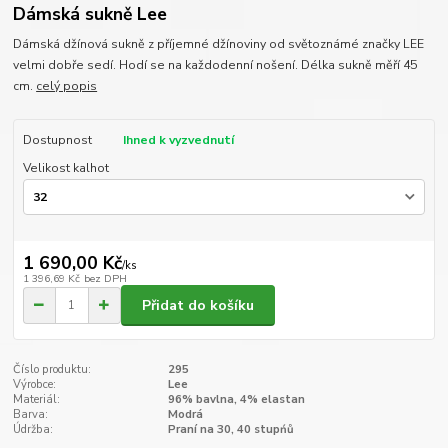
Dámská sukně Lee
Dámská džínová sukně z příjemné džínoviny od světoznámé značky LEE
velmi dobře sedí. Hodí se na každodenní nošení. Délka sukně měří 45
cm.
celý popis
Dostupnost
Ihned k vyzvednutí
Velikost kalhot
1 690,00 Kč
/
ks
1 396,69 Kč
bez DPH
Přidat do košíku
Číslo produktu:
295
Výrobce:
Lee
Materiál:
96% bavlna, 4% elastan
Barva:
Modrá
Údržba:
Praní na 30, 40 stupńů