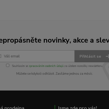
epropásněte novinky, akce a slev
Přihlásit se
Souhlasím se
zpracováním osobních údajů
za účelem rozesílky newsletteru.
Můžete se kdykoli odhlásit. Zasíláme jednou za měsíc.
á prodejna
Jsme zde pro vás!