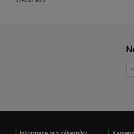
otevírací dobu.
N
Informace pro zákazníky
Kamenn