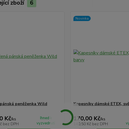
jící zboží
6
Novinka
pánská peněženka Wild
Kapesníky dámské ETEX, svě
0 Kč
170,00 Kč
Ihned k
/
ks
/
ks
vyzvednutí
v
Kč
bez DPH
140,50 Kč
bez DPH