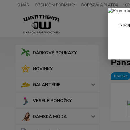
O NÁS
OBCHODNÍ PODMÍNKY
DOPRAVA A PLATBA
KO
Nakup
Úvod
DÁRKOVÉ POUKAZY
Páns
NOVINKY
Novinka
GALANTERIE
VESELÉ PONOŽKY
DÁMSKÁ MÓDA