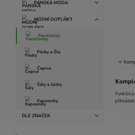
PÁNSKÁ MÓDA
MÓDNÍ DOPLŇKY
Peněženky
Pásky a Šle
Kompl
Čepice
Komple
Šály a šátky
Funkční p
přihrádek
Kapesníky
DLE ZNAČEK