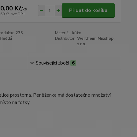
0,00 Kč
/
ks
Přidat do košíku
,60 Kč
bez DPH
roduktu:
235
Materiál:
kůže
Hnědá
Distributor:
Wertheim Mixshop,
s.r.o.
Související zboží
6
 velice prostorná. Peněženka má dostatečné množství
místo na fotky.