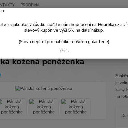
NTAKTY
PRODEJNA
Nevíte
Hledat
+420
te za jakoukoliv částku, udělte nám hodnocení na Heureka.cz a zí
Po - P
slevový kupón ve výši 5% na další nákup.
(Sleva neplatí pro nabídku roušek a galanterie)
MÓDNÍ DOPLŇKY
Peněženky
Pánská kožená peněženka
Zavřít
ká kožená peněženka
Funkčn
je vel
karty.
na fot
Dos