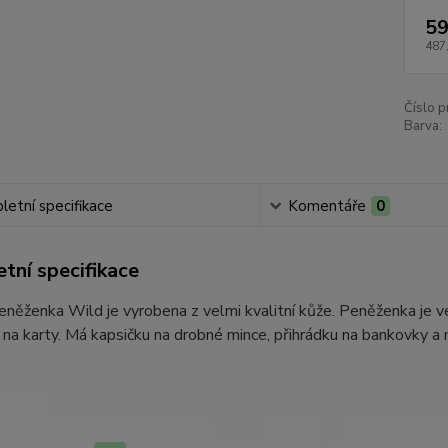
59
487
Číslo p
Barva:
etní specifikace
Komentáře
0
tní specifikace
eněženka Wild je vyrobena z velmi kvalitní kůže. Peněženka je
 na karty. Má kapsičku na drobné mince, přihrádku na bankovky a 