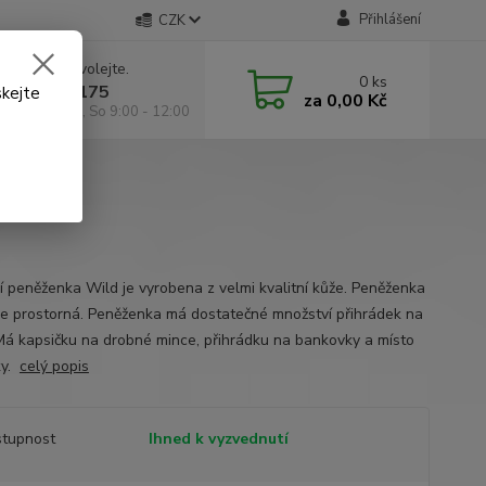
Přihlášení
CZK
 si rady? Zavolejte.
0
ks
 602 295 175
skejte
za
0,00 Kč
á 9:00 -18:00, So 9:00 - 12:00
í peněženka Wild je vyrobena z velmi kvalitní kůže. Peněženka
ice prostorná. Peněženka má dostatečné množství přihrádek na
 Má kapsičku na drobné mince, přihrádku na bankovky a místo
ky.
celý popis
tupnost
Ihned k vyzvednutí