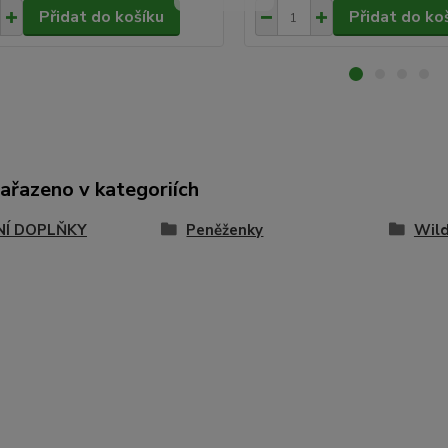
Přidat do košíku
Přidat do ko
zařazeno v kategoriích
Í DOPLŇKY
Peněženky
Wil