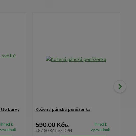
tlé barvy
Kožená pánská peněženka
Dá
590,00 Kč
2 
Ihned k
Ihned k
/
ks
yzvednutí
vyzvednutí
487,60 Kč
bez DPH
1 8