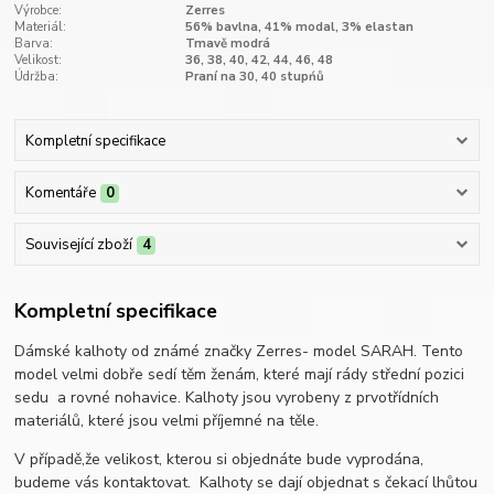
Výrobce:
Zerres
Materiál:
56% bavlna, 41% modal, 3% elastan
Barva:
Tmavě modrá
Velikost:
36, 38, 40, 42, 44, 46, 48
Údržba:
Praní na 30, 40 stupńů
Kompletní specifikace
Komentáře
0
Související zboží
4
Kompletní specifikace
Dámské kalhoty od známé značky Zerres- model SARAH. Tento
model velmi dobře sedí těm ženám, které mají rády střední pozici
sedu a rovné nohavice. Kalhoty jsou vyrobeny z prvotřídních
materiálů, které jsou velmi příjemné na těle.
V případě,že velikost, kterou si objednáte bude vyprodána,
budeme vás kontaktovat. Kalhoty se dají objednat s čekací lhůtou