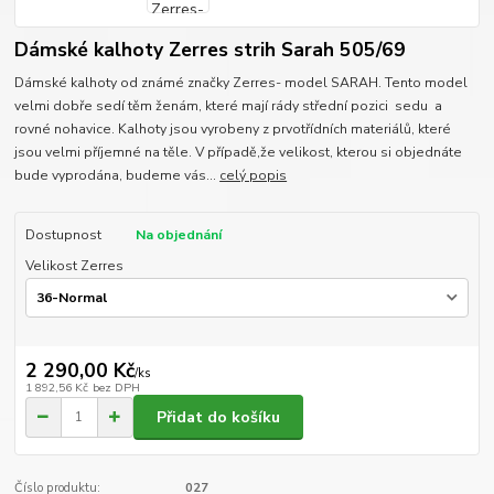
Dámské kalhoty Zerres strih Sarah 505/69
Dámské kalhoty od známé značky Zerres- model SARAH. Tento model
velmi dobře sedí těm ženám, které mají rády střední pozici sedu a
rovné nohavice. Kalhoty jsou vyrobeny z prvotřídních materiálů, které
jsou velmi příjemné na těle. V případě,že velikost, kterou si objednáte
bude vyprodána, budeme vás...
celý popis
Dostupnost
Na objednání
Velikost Zerres
2 290,00 Kč
/
ks
1 892,56 Kč
bez DPH
Přidat do košíku
Číslo produktu:
027