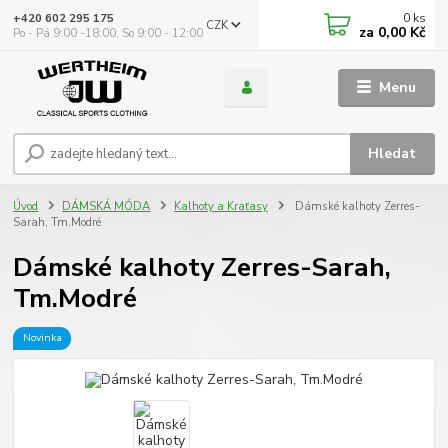
0
ks
+420 602 295 175
CZK
za
0,00 Kč
Po - Pá 9:00 -18:00, So 9:00 - 12:00
Menu
Hledat
Úvod
DÁMSKÁ MÓDA
Kalhoty a Kraťasy
Dámské kalhoty Zerres-
Sarah, Tm.Modré
Dámské kalhoty Zerres-Sarah,
Tm.Modré
Novinka