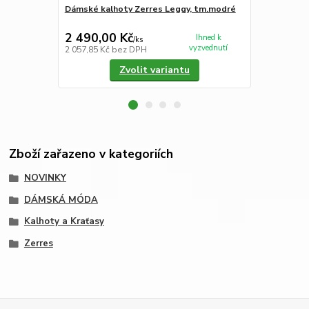
Dámské kalhoty Zerres Leggy, tm.modré
Dámské 3/4 k
2 490,00 Kč
2 290,00
Ihned k
/
ks
vyzvednutí
2 057,85 Kč
bez DPH
1 892,56 Kč
Zvolit variantu
Zboží zařazeno v kategoriích
NOVINKY
DÁMSKÁ MÓDA
Kalhoty a Kraťasy
Zerres