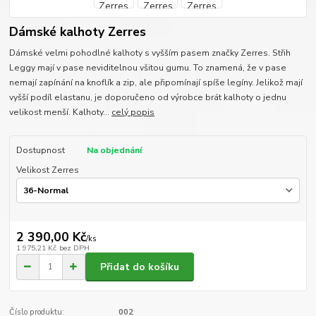
Dámské kalhoty Zerres
Dámské velmi pohodlné kalhoty s vyšším pasem značky Zerres. Střih
Leggy mají v pase neviditelnou všitou gumu. To znamená, že v pase
nemají zapínání na knoflík a zip, ale připomínají spíše legíny. Jelikož mají
vyšší podíl elastanu, je doporučeno od výrobce brát kalhoty o jednu
velikost menší. Kalhoty...
celý popis
Dostupnost
Na objednání
Velikost Zerres
2 390,00 Kč
/
ks
1 975,21 Kč
bez DPH
Přidat do košíku
Číslo produktu:
002