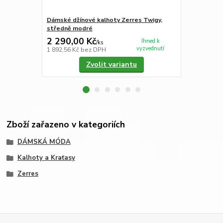
Dámské džínové kalhoty Zerres Twigy,
Pánská miki
středně modré
červenými p
2 290,00 Kč
3 990,00
Ihned k
/
ks
vyzvednutí
1 892,56 Kč
bez DPH
3 297,52 Kč
Zvolit variantu
Zboží zařazeno v kategoriích
DÁMSKÁ MÓDA
Kalhoty a Kraťasy
Zerres