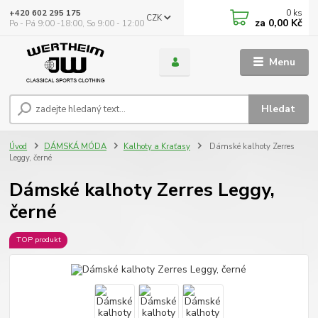
0
ks
+420 602 295 175
CZK
za
0,00 Kč
Po - Pá 9:00 -18:00, So 9:00 - 12:00
Menu
Hledat
Úvod
DÁMSKÁ MÓDA
Kalhoty a Kraťasy
Dámské kalhoty Zerres
Leggy, černé
Dámské kalhoty Zerres Leggy,
černé
TOP produkt