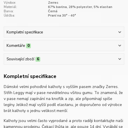
Výrobce:
Zerres
Materiál:
67% bavlna, 28% polyester, 5% elastan
Barva:
Černá
Údržba:
Praní na 30° - 40°
Kompletní specifikace
Komentáře
0
Související zboží
6
Kompletní specifikace
Dámské velmi pohodlné kalhoty s vyšším pasem značky Zerres.
Střih Leggy mají v pase neviditelnou všitou gumu. To znamená, že
v pase nemají zapínání na knoflík a zip, ale připomínají spíše
legíny. Jelikož mají vyšší podíl elastanu, je doporučeno od výrobce
brát kalhoty o jednu velikost menší.
Kalhoty jsou velmi často vyprodané a proto raději kontaktujte naši
kamennou prodejnu. Čekací lhůta je, ale pouze 14 dní. Vyrábějí se