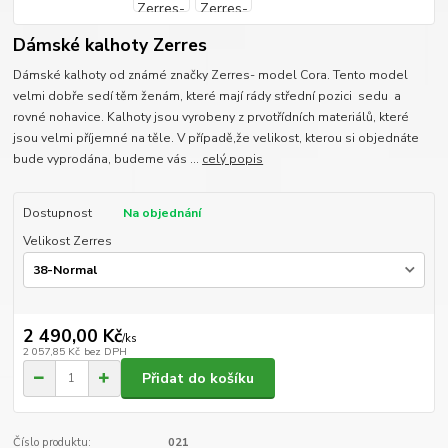
Dámské kalhoty Zerres
Dámské kalhoty od známé značky Zerres- model Cora. Tento model
velmi dobře sedí těm ženám, které mají rády střední pozici sedu a
rovné nohavice. Kalhoty jsou vyrobeny z prvotřídních materiálů, které
jsou velmi příjemné na těle. V případě,že velikost, kterou si objednáte
bude vyprodána, budeme vás ...
celý popis
Dostupnost
Na objednání
Velikost Zerres
2 490,00 Kč
/
ks
2 057,85 Kč
bez DPH
Přidat do košíku
Číslo produktu:
021