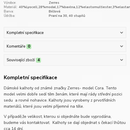
Výrobce:
Zerres
Materiál:
40%Lyocell,28%modal,17%bavlna,12%elastomultiester,3%elastan
Barva:
Béžová
Údržba:
Praní na 30, 40 stupňů
Kompletní specifikace
Komentáře
0
Související zboží
4
Kompletní specifikace
Dámské kalhoty od známé značky Zerres- model Cora. Tento
model velmi dobře sedí těm ženám, které mají rády střední pozici
sedu a rovné nohavice. Kalhoty jsou vyrobeny z prvotřídních
materiálů, které jsou velmi příjemné na těle.
V případě,že velikost, kterou si objednáte bude vyprodána,
budeme vás kontaktovat. Kalhoty se dají objednat s čekací lhůtou
cca 14 dní.