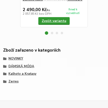
2 490,00 Kč
2 290,00
Ihned k
/
ks
vyzvednutí
2 057,85 Kč
bez DPH
1 892,56 Kč
Zvolit variantu
Zboží zařazeno v kategoriích
NOVINKY
DÁMSKÁ MÓDA
Kalhoty a Kraťasy
Zerres