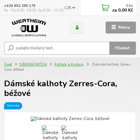
0
ks
+420 602 295 175
CZK
za
0,00 Kč
Po - Pá 9:00 -18:00, So 9:00 - 12:00
Menu
Hledat
Úvod
DÁMSKÁ MÓDA
Kalhoty a Kraťasy
Dámské kalhoty Zerres-
Cora, béžové
Dámské kalhoty Zerres-Cora,
béžové
Novinka