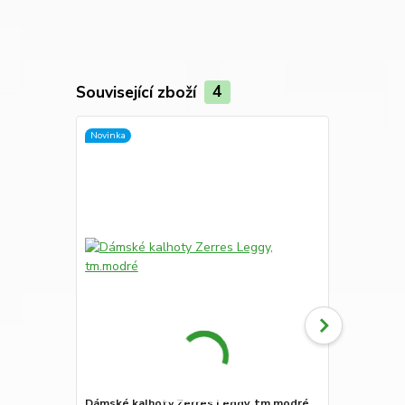
Související zboží
4
Novinka
Novinka
Dámské kalhoty Zerres Leggy, tm.modré
Dámské 3/4 k