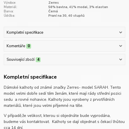
Výrobce:
Zerres
Materiál:
56% bavlna, 41% modal, 3% elastan
Barva:
Černá
Údržba:
Praní na 30, 40 stupňů
Kompletní specifikace
Komentáře
0
Související zboží
4
Kompletní specifikace
Dámské kalhoty od známé značky Zerres- model SARAH. Tento
model velmi dobře sedí těm ženám, které mají rády střední pozici
sedu a rovné nohavice. Kalhoty jsou vyrobeny z prvotřídních
materiálů, které jsou velmi příjemné na těle.
V případě,že velikost, kterou si objednáte bude vyprodána,
budeme vás kontaktovat. Kalhoty se dají objednat s čekací lhůtou
cca 14 dní.