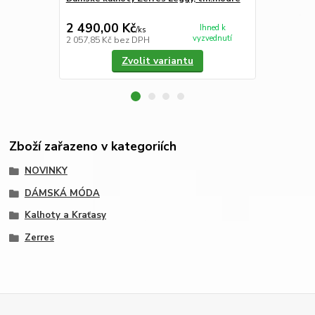
2 490,00 Kč
2 290,00
Ihned k
/
ks
vyzvednutí
2 057,85 Kč
bez DPH
1 892,56 Kč
Zvolit variantu
Zboží zařazeno v kategoriích
NOVINKY
DÁMSKÁ MÓDA
Kalhoty a Kraťasy
Zerres