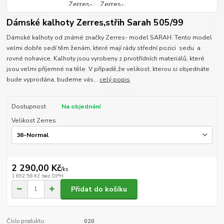
Dámské kalhoty Zerres,střih Sarah 505/99
Dámské kalhoty od známé značky Zerres- model SARAH. Tento model
velmi dobře sedí těm ženám, které mají rády střední pozici sedu a
rovné nohavice. Kalhoty jsou vyrobeny z prvotřídních materiálů, které
jsou velmi příjemné na těle. V případě,že velikost, kterou si objednáte
bude vyprodána, budeme vás...
celý popis
Dostupnost
Na objednání
Velikost Zerres
2 290,00 Kč
/
ks
1 892,56 Kč
bez DPH
Přidat do košíku
Číslo produktu:
020