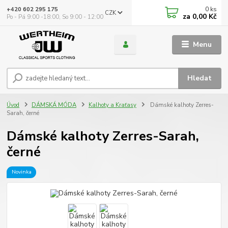
0
ks
+420 602 295 175
CZK
za
0,00 Kč
Po - Pá 9:00 -18:00, So 9:00 - 12:00
Menu
Hledat
Úvod
DÁMSKÁ MÓDA
Kalhoty a Kraťasy
Dámské kalhoty Zerres-
Sarah, černé
Dámské kalhoty Zerres-Sarah,
černé
Novinka