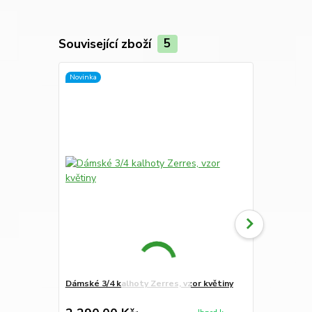
Související zboží
5
Novinka
Novinka
Dámské 3/4 kalhoty Zerres, vzor květiny
Dámské kalh
tmavě šedé