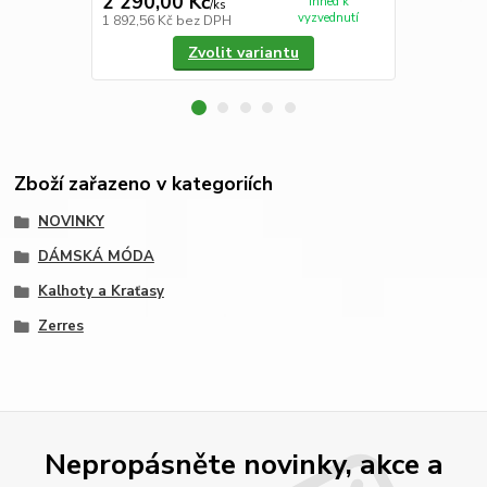
2 290,00 Kč
2 490,00
Ihned k
/
ks
vyzvednutí
1 892,56 Kč
bez DPH
2 057,85 Kč
Zvolit variantu
Zboží zařazeno v kategoriích
NOVINKY
DÁMSKÁ MÓDA
Kalhoty a Kraťasy
Zerres
Nepropásněte novinky, akce a