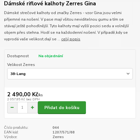
Dámské riflové kalhoty Zerres Gina
Dámské strečové kalhoty od značky Zerres - vzor Gina jsou velmi
příjemné na nošení. V pase mají všitou neviditelnou gumu a tím se
stávají ještě pohodlnější. Tyto kalhoty mají vyšší pozici sedu a volnější
objem přes stehna. Hodí se na každodenní nošení. V případě,kdy se
vyprodá vaše velikost,dají se ...
celý popis
Dostupnost
Na objednání
Velikost Zerres
2 490,00 Kč
/
ks
2 057,85 Kč
bez DPH
Přidat do košíku
Číslo produktu:
044
EAN kód:
1207/571/68
Výrobce:
Zerres