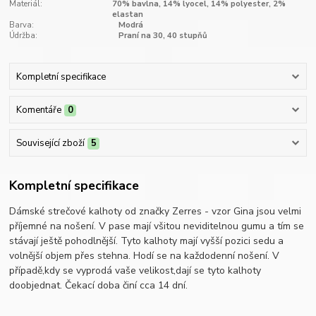
Materiál:
70% bavlna, 14% lyocel, 14% polyester, 2%
elastan
Barva:
Modrá
Údržba:
Praní na 30, 40 stupňů
Kompletní specifikace
Komentáře
0
Související zboží
5
Kompletní specifikace
Dámské strečové kalhoty od značky Zerres - vzor Gina jsou velmi
příjemné na nošení. V pase mají všitou neviditelnou gumu a tím se
stávají ještě pohodlnější. Tyto kalhoty mají vyšší pozici sedu a
volnější objem přes stehna. Hodí se na každodenní nošení. V
případě,kdy se vyprodá vaše velikost,dají se tyto kalhoty
doobjednat. Čekací doba činí cca 14 dní.