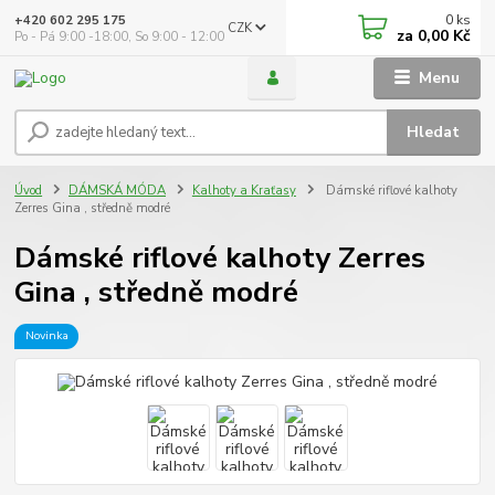
0
ks
+420 602 295 175
CZK
za
0,00 Kč
Po - Pá 9:00 -18:00, So 9:00 - 12:00
Menu
Hledat
Úvod
DÁMSKÁ MÓDA
Kalhoty a Kraťasy
Dámské riflové kalhoty
Zerres Gina , středně modré
Dámské riflové kalhoty Zerres
Gina , středně modré
Novinka