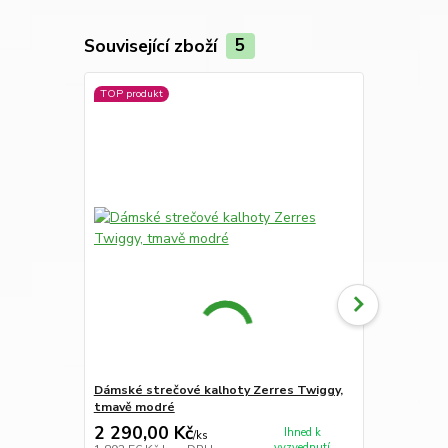
Související zboží
5
TOP produkt
Novinka
Dámské strečové kalhoty Zerres Twiggy,
Dámské riflo
tmavě modré
středně mo
2 290,00 Kč
2 490,00
Ihned k
/
ks
vyzvednutí