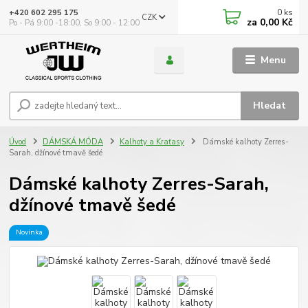
0
ks
+420 602 295 175
CZK
za
0,00 Kč
Po - Pá 9:00 -18:00, So 9:00 - 12:00
Menu
Hledat
Úvod
DÁMSKÁ MÓDA
Kalhoty a Kraťasy
Dámské kalhoty Zerres-
Sarah, džínové tmavě šedé
Dámské kalhoty Zerres-Sarah,
džínové tmavě šedé
Novinka