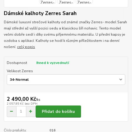
Dámské kalhoty Zerres Sarah
Dámské luxusní strečové kalhoty od známé značky Zerres- model Sarah
mají střední až vyšší pozici sedu a klasickou šíři nohavic. Tento model
velmi dobře sedí i díky svému příjemnému materiálu. U přední kapsy je
ozdoba s aplikací. Kalhoty se hodí k různým příležitostem i na denní
nošení.
celý popis
Dostupnost
Ihned k vyzvednutí
Velikost Zerres
2 490,00 Kč
/
ks
2 057,85 Kč
bez DPH
Přidat do košíku
Číslo produktu:
016