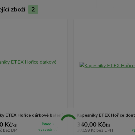
jící zboží
2
ky ETEX Hořice dárkové balení.
Kapesníky ETEX Hořice dout
0 Kč
340,00 Kč
Ihned k
/
ks
/
ks
vyzvednutí
v
Kč
bez DPH
280,99 Kč
bez DPH