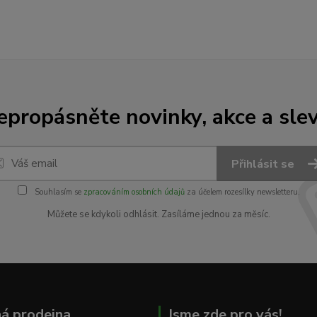
epropásněte novinky, akce a slev
Přihlásit se
Souhlasím se
zpracováním osobních údajů
za účelem rozesílky newsletteru.
Můžete se kdykoli odhlásit. Zasíláme jednou za měsíc.
á prodejna
Jsme zde pro vás!