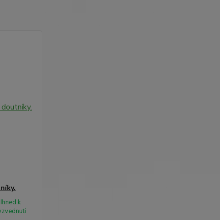
níky.
Ihned k
yzvednutí