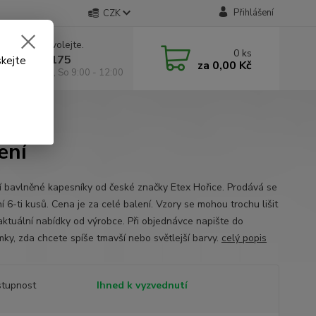
Přihlášení
CZK
 si rady? Zavolejte.
0
ks
 602 295 175
skejte
za
0,00 Kč
á 9:00 -18:00, So 9:00 - 12:00
ení
ní bavlněné kapesníky od české značky Etex Hořice. Prodává se
í 6-ti kusů. Cena je za celé balení. Vzory se mohou trochu lišit
aktuální nabídky od výrobce. Při objednávce napište do
ky, zda chcete spíše tmavší nebo světlejší barvy.
celý popis
tupnost
Ihned k vyzvednutí