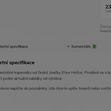
23
190
Číslo p
Materiá
etní specifikace
Komentáře
0
tní specifikace
bavlněné kapesníky od české značky Etex Hořice. Prodává se v bal
šit podle aktuální nabídky od výrobce.
návce napište do poznámky, zda chcete spíše tmavší nebo světlej