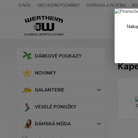
O NÁS
OBCHODNÍ PODMÍNKY
DOPRAVA A PLATBA
KO
Nakup
Úvod
DÁRKOVÉ POUKAZY
Kape
NOVINKY
GALANTERIE
VESELÉ PONOŽKY
DÁMSKÁ MÓDA