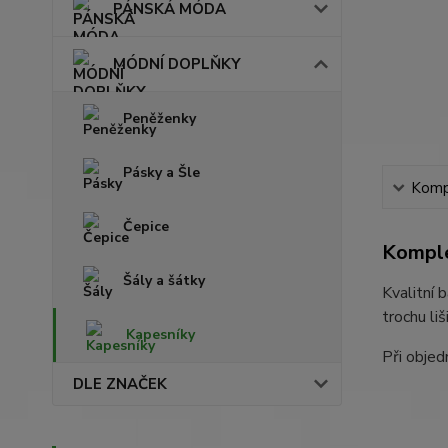
PÁNSKÁ MÓDA
MÓDNÍ DOPLŇKY
Peněženky
Pásky a Šle
Kompl
Čepice
Komple
Šály a šátky
Kvalitní 
trochu li
Kapesníky
Při objed
DLE ZNAČEK