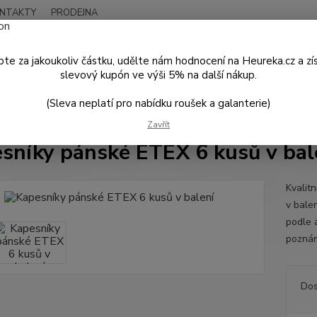
NTAKTY
PRODEJNA
Nevíte
Hledat
+420
te za jakoukoliv částku, udělte nám hodnocení na Heureka.cz a zí
Po - P
slevový kupón ve výši 5% na další nákup.
(Sleva neplatí pro nabídku roušek a galanterie)
MÓDNÍ DOPLŇKY
Kapesníky
Kapesníky pánské ETEX 6 kusů v balení
Zavřít
sníky pánské ETEX 6 kusů v bal
Kvalit
v balen
podle 
poznám
Dos