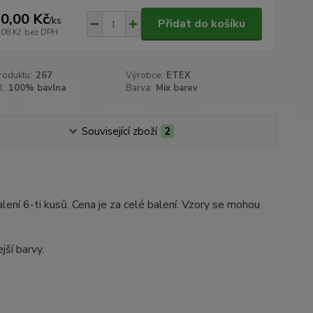
0,00 Kč
/
ks
Přidat do košíku
,08 Kč
bez DPH
roduktu:
267
Výrobce:
ETEX
l:
100% bavlna
Barva:
Mix barev
Související zboží
2
ení 6-ti kusů. Cena je za celé balení. Vzory se mohou
ší barvy.