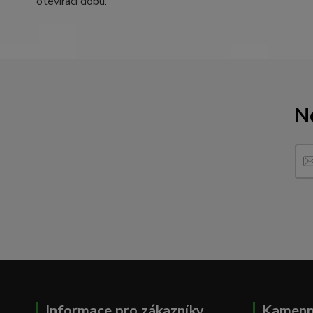
otevírací dobu.
N
Informace pro zákazníky
Kamenn