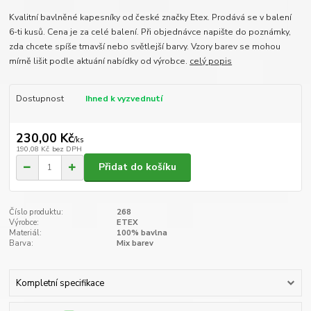
Kvalitní bavlněné kapesníky od české značky Etex. Prodává se v balení
6-ti kusů. Cena je za celé balení. Při objednávce napište do poznámky,
zda chcete spíše tmavší nebo světlejší barvy. Vzory barev se mohou
mírně lišit podle aktuání nabídky od výrobce.
celý popis
Dostupnost
Ihned k vyzvednutí
230,00 Kč
/
ks
190,08 Kč
bez DPH
Přidat do košíku
Číslo produktu:
268
Výrobce:
ETEX
Materiál:
100% bavlna
Barva:
Mix barev
Kompletní specifikace