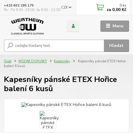
0
ks
+420 602 295 175
CZK
za
0,00 Kč
Po - Pá 9:00 -18:00, So 9:00 - 12:00
Menu
Hledat
Úvod
MÓDNÍ DOPLŇKY
Kapesníky
Kapesníky pánské ETEX Hořice
balení 6 kusů
Kapesníky pánské ETEX Hořice
balení 6 kusů