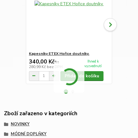
Kapesníky ETEX Hořice doutníky.
Kapesníky E
340,00 Kč
260,00 K
Ihned k
/
ks
vyzvednutí
280,99 Kč
bez DPH
214,88 Kč
be
Přidat do košíku
Zboží zařazeno v kategoriích
NOVINKY
MÓDNÍ DOPLŇKY