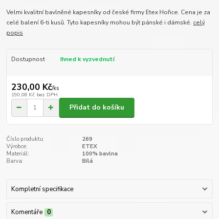
Velmi kvalitní bavlněné kapesníky od české firmy Etex Hořice. Cena je za
celé balení 6-ti kusů. Tyto kapesníky mohou být pánské i dámské.
celý
popis
Dostupnost
Ihned k vyzvednutí
230,00 Kč
/
ks
190,08 Kč
bez DPH
Přidat do košíku
Číslo produktu:
269
Výrobce:
ETEX
Materiál:
100% bavlna
Barva:
Bílá
Kompletní specifikace
Komentáře
0